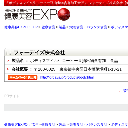
「ボディスマイル生コーヒー豆抽出物含有加工食品」:フォーデイズ株式会社【健
健康美容EXPO：TOP
>
健康食品
>
製品
>
栄養食品・バランス食品
>
ボディスマ
フォーデイズ株式会社
製品名 ：
ボディスマイル生コーヒー豆抽出物含有加工食品
会社概要 ：
〒103-0025 東京都中央区日本橋茅場町1-13-21
http://fordays.jp/products/body.html
栄
PRサイト
健康美容EXPO：TOP
>
健康食品
>
製品
>
栄養食品・バランス食品
>
ボディスマ