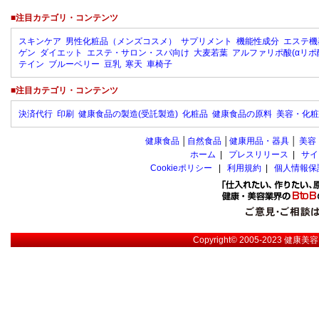
■注目カテゴリ・コンテンツ
スキンケア
男性化粧品（メンズコスメ）
サプリメント
機能性成分
エステ機
ゲン
ダイエット
エステ・サロン・スパ向け
大麦若葉
アルファリポ酸(αリポ
テイン
ブルーベリー
豆乳
寒天
車椅子
■注目カテゴリ・コンテンツ
決済代行
印刷
健康食品の製造(受託製造)
化粧品
健康食品の原料
美容・化粧
健康食品
│
自然食品
│
健康用品・器具
│
美容
ホーム
|
プレスリリース
|
サイ
Cookieポリシー
|
利用規約
|
個人情報保
Copyright© 2005-2023
健康美容