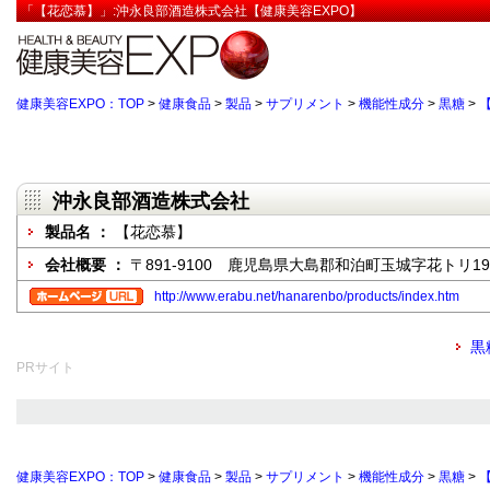
「【花恋慕】」:沖永良部酒造株式会社【健康美容EXPO】
健康美容EXPO：TOP
>
健康食品
>
製品
>
サプリメント
>
機能性成分
>
黒糖
>
沖永良部酒造株式会社
製品名 ：
【花恋慕】
会社概要 ：
〒891-9100 鹿児島県大島郡和泊町玉城字花トリ199
http://www.erabu.net/hanarenbo/products/index.htm
黒
PRサイト
健康美容EXPO：TOP
>
健康食品
>
製品
>
サプリメント
>
機能性成分
>
黒糖
>