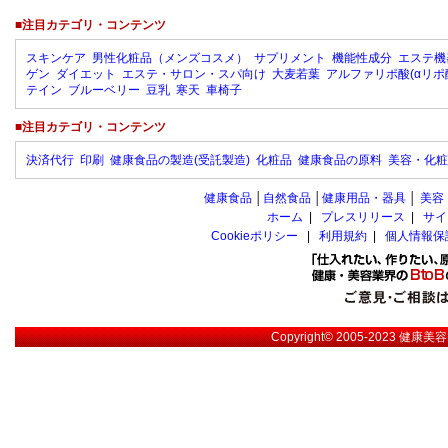
■注目カテゴリ・コンテンツ
スキンケア
男性化粧品（メンズコスメ）
サプリメント
機能性成分
エステ機
ゲン
ダイエット
エステ・サロン・スパ向け
大麦若葉
アルファリポ酸(αリポ
テイン
ブルーベリー
豆乳
寒天
車椅子
■注目カテゴリ・コンテンツ
決済代行
印刷
健康食品の製造(受託製造)
化粧品
健康食品の原料
美容・化粧
健康食品
│
自然食品
│
健康用品・器具
│
美容
ホーム
|
プレスリリース
|
サイ
Cookieポリシー
|
利用規約
|
個人情報保
Copyright© 2005-2023
健康美容