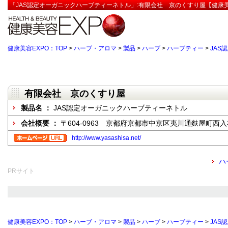
「JAS認定オーガニックハーブティーネトル」:有限会社 京のくすり屋【健康美
健康美容EXPO：TOP
>
ハーブ・アロマ
>
製品
>
ハーブ
>
ハーブティー
>
JAS
有限会社 京のくすり屋
製品名 ：
JAS認定オーガニックハーブティーネトル
会社概要 ：
〒604-0963 京都府京都市中京区夷川通麩屋町西入布
http://www.yasashisa.net/
ハ
PRサイト
健康美容EXPO：TOP
>
ハーブ・アロマ
>
製品
>
ハーブ
>
ハーブティー
>
JAS