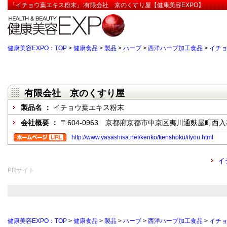
「イチョウ葉エキス粉末」:有限会社 京のくすり屋【健康美容EXPO】
健康美容EXPO：TOP
>
健康食品
>
製品
>
ハーブ
>
西洋ハーブ加工食品
>
イチ
有限会社 京のくすり屋
製品名 ：
イチョウ葉エキス粉末
会社概要 ：
〒604-0963 京都府京都市中京区夷川通麩屋町西入布
http://www.yasashisa.net/kenko/kenshoku/ityou.html
イ
PRサイト
健康美容EXPO：TOP
>
健康食品
>
製品
>
ハーブ
>
西洋ハーブ加工食品
>
イチ