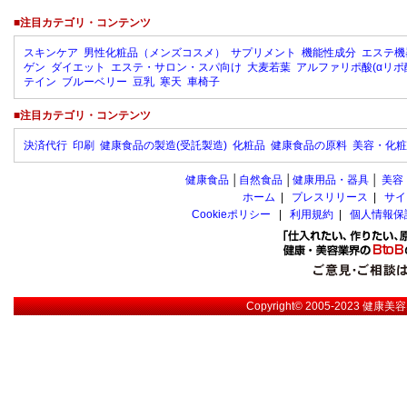
■注目カテゴリ・コンテンツ
スキンケア
男性化粧品（メンズコスメ）
サプリメント
機能性成分
エステ機
ゲン
ダイエット
エステ・サロン・スパ向け
大麦若葉
アルファリポ酸(αリポ
テイン
ブルーベリー
豆乳
寒天
車椅子
■注目カテゴリ・コンテンツ
決済代行
印刷
健康食品の製造(受託製造)
化粧品
健康食品の原料
美容・化粧
健康食品
│
自然食品
│
健康用品・器具
│
美容
ホーム
|
プレスリリース
|
サイ
Cookieポリシー
|
利用規約
|
個人情報保
Copyright© 2005-2023
健康美容