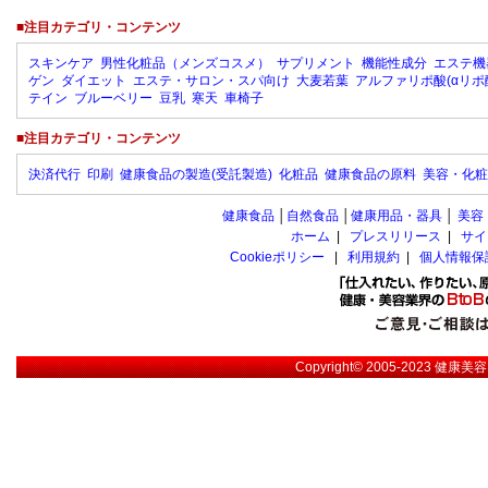
■注目カテゴリ・コンテンツ
スキンケア
男性化粧品（メンズコスメ）
サプリメント
機能性成分
エステ機
ゲン
ダイエット
エステ・サロン・スパ向け
大麦若葉
アルファリポ酸(αリポ
テイン
ブルーベリー
豆乳
寒天
車椅子
■注目カテゴリ・コンテンツ
決済代行
印刷
健康食品の製造(受託製造)
化粧品
健康食品の原料
美容・化粧
健康食品
│
自然食品
│
健康用品・器具
│
美容
ホーム
|
プレスリリース
|
サイ
Cookieポリシー
|
利用規約
|
個人情報保
Copyright© 2005-2023
健康美容