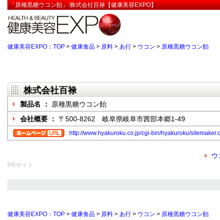
「原種黒糖ウコン飴」:株式会社百禄【健康美容EXPO】
健康美容EXPO：TOP
>
健康食品
>
原料
>
あ行
>
ウコン
>
原種黒糖ウコン飴
株式会社百禄
製品名 ：
原種黒糖ウコン飴
会社概要 ：
〒500-8262 岐阜県岐阜市茜部本郷1-49
http://www.hyakuroku.co.jp/cgi-bin/hyakuroku/sitema
ウ
PRサイト
健康美容EXPO：TOP
>
健康食品
>
原料
>
あ行
>
ウコン
>
原種黒糖ウコン飴