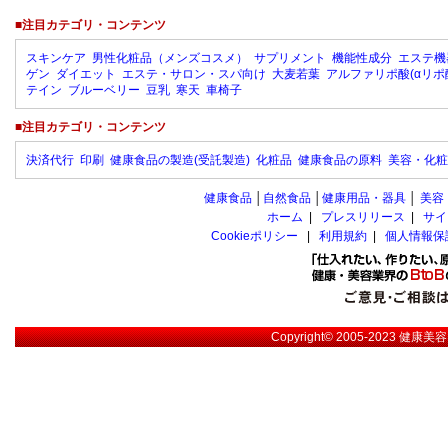
■注目カテゴリ・コンテンツ
スキンケア
男性化粧品（メンズコスメ）
サプリメント
機能性成分
エステ機
ゲン
ダイエット
エステ・サロン・スパ向け
大麦若葉
アルファリポ酸(αリポ
テイン
ブルーベリー
豆乳
寒天
車椅子
■注目カテゴリ・コンテンツ
決済代行
印刷
健康食品の製造(受託製造)
化粧品
健康食品の原料
美容・化粧
健康食品
│
自然食品
│
健康用品・器具
│
美容
ホーム
|
プレスリリース
|
サイ
Cookieポリシー
|
利用規約
|
個人情報保
Copyright© 2005-2023
健康美容