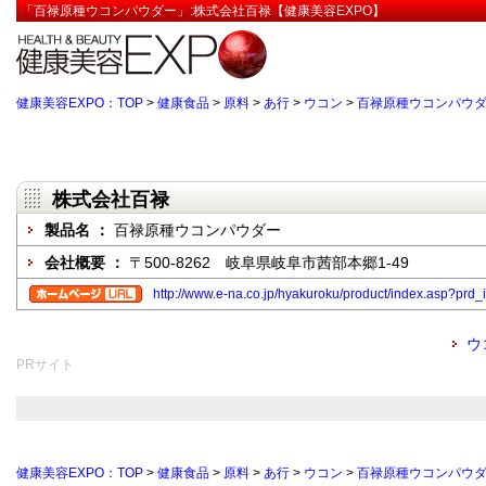
「百禄原種ウコンパウダー」:株式会社百禄【健康美容EXPO】
健康美容EXPO：TOP
>
健康食品
>
原料
>
あ行
>
ウコン
>
百禄原種ウコンパウ
株式会社百禄
製品名 ：
百禄原種ウコンパウダー
会社概要 ：
〒500-8262 岐阜県岐阜市茜部本郷1-49
http://www.e-na.co.jp/hyakuroku/product/index.asp?prd
ウ
PRサイト
健康美容EXPO：TOP
>
健康食品
>
原料
>
あ行
>
ウコン
>
百禄原種ウコンパウ