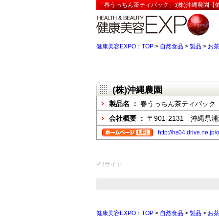
「春うっちん茶ティパック」:(株)沖縄農園【健
健康美容EXPO：TOP
>
自然食品
>
製品
>
お
(株)沖縄農園
製品名 ：
春うっちん茶ティパック
会社概要 ：
〒901-2131 沖縄県浦
http://hs04.drive.ne.j
PRサイト
健康美容EXPO：TOP
>
自然食品
>
製品
>
お