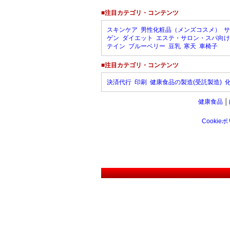
■注目カテゴリ・コンテンツ
スキンケア
男性化粧品（メンズコスメ）
サ
ゲン
ダイエット
エステ・サロン・スパ向け
テイン
ブルーベリー
豆乳
寒天
車椅子
■注目カテゴリ・コンテンツ
決済代行
印刷
健康食品の製造(受託製造)
健康食品
│
Cookie