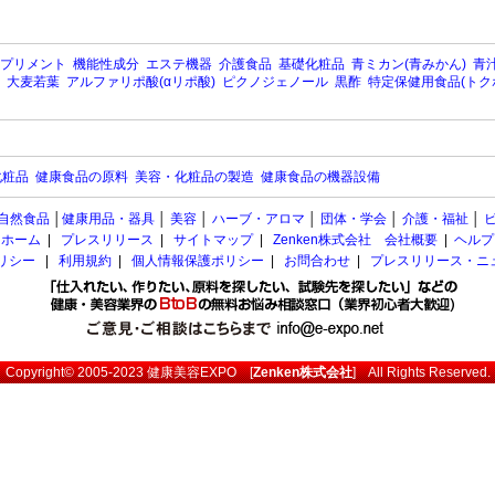
プリメント
機能性成分
エステ機器
介護食品
基礎化粧品
青ミカン(青みかん)
青汁
大麦若葉
アルファリポ酸(αリポ酸)
ピクノジェノール
黒酢
特定保健用食品(トク
化粧品
健康食品の原料
美容・化粧品の製造
健康食品の機器設備
自然食品
│
健康用品・器具
│
美容
│
ハーブ・アロマ
│
団体・学会
│
介護・福祉
│
ホーム
|
プレスリリース
|
サイトマップ
|
Zenken株式会社 会社概要
|
ヘルプ
ポリシー
|
利用規約
|
個人情報保護ポリシー
|
お問合わせ
|
プレスリリース・ニ
Copyright© 2005-2023
健康美容EXPO
[
Zenken株式会社
] All Rights Reserved.