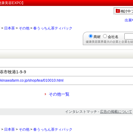
康美容EXPO】
検討中
出展
茶
>
日本茶
>
その他
>
春うっちん茶ティパック
商材
会社名
健康美容業界最大の企業と企業を結
添市牧港1-9-9
p/okinawafarm.co.jp/shop/tea/010010.html
その他一覧
インタレストマッチ -
広告の掲載について
茶
>
日本茶
>
その他
>
春うっちん茶ティパック