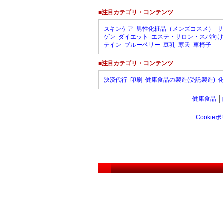
■注目カテゴリ・コンテンツ
スキンケア
男性化粧品（メンズコスメ）
サ
ゲン
ダイエット
エステ・サロン・スパ向け
テイン
ブルーベリー
豆乳
寒天
車椅子
■注目カテゴリ・コンテンツ
決済代行
印刷
健康食品の製造(受託製造)
健康食品
│
Cookie