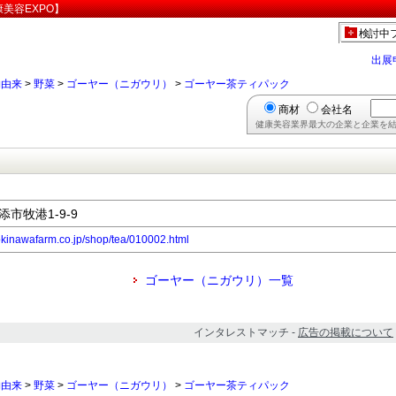
美容EXPO】
検討中
出展
物由来
>
野菜
>
ゴーヤー（ニガウリ）
>
ゴーヤー茶ティパック
商材
会社名
健康美容業界最大の企業と企業を結
添市牧港1-9-9
p/okinawafarm.co.jp/shop/tea/010002.html
ゴーヤー（ニガウリ）一覧
インタレストマッチ -
広告の掲載について
物由来
>
野菜
>
ゴーヤー（ニガウリ）
>
ゴーヤー茶ティパック