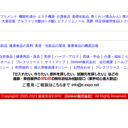
プリメント
機能性成分
エステ機器
介護食品
基礎化粧品
青ミカン(青みかん)
青汁
大麦若葉
アルファリポ酸(αリポ酸)
ピクノジェノール
黒酢
特定保健用食品(トク
化粧品
健康食品の原料
美容・化粧品の製造
健康食品の機器設備
自然食品
│
健康用品・器具
│
美容
│
ハーブ・アロマ
│
団体・学会
│
介護・福祉
│
ホーム
|
プレスリリース
|
サイトマップ
|
Zenken株式会社 会社概要
|
ヘルプ
ポリシー
|
利用規約
|
個人情報保護ポリシー
|
お問合わせ
|
プレスリリース・ニ
Copyright© 2005-2023
健康美容EXPO
[
Zenken株式会社
] All Rights Reserved.