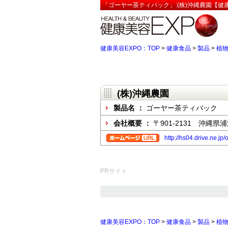
「ゴーヤー茶ティパック」:(株)沖縄農園【健康
健康美容EXPO：TOP
>
健康食品
>
製品
>
植
(株)沖縄農園
製品名 ：
ゴーヤー茶ティパック
会社概要 ：
〒901-2131 沖縄県浦
http://hs04.drive.ne.j
PRサイト
健康美容EXPO：TOP
>
健康食品
>
製品
>
植