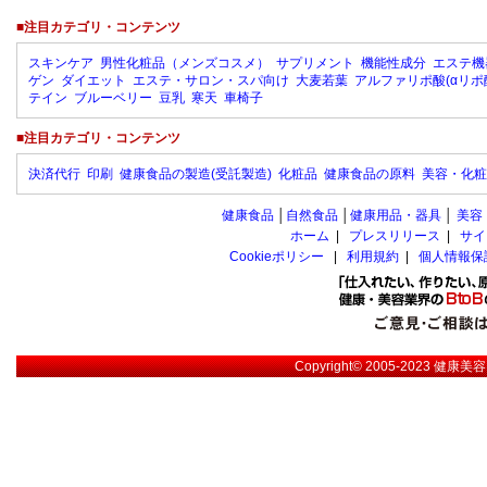
■注目カテゴリ・コンテンツ
スキンケア
男性化粧品（メンズコスメ）
サプリメント
機能性成分
エステ機
ゲン
ダイエット
エステ・サロン・スパ向け
大麦若葉
アルファリポ酸(αリポ
テイン
ブルーベリー
豆乳
寒天
車椅子
■注目カテゴリ・コンテンツ
決済代行
印刷
健康食品の製造(受託製造)
化粧品
健康食品の原料
美容・化粧
健康食品
│
自然食品
│
健康用品・器具
│
美容
ホーム
|
プレスリリース
|
サイ
Cookieポリシー
|
利用規約
|
個人情報保
Copyright© 2005-2023
健康美容