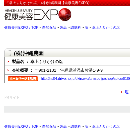
「卓上ふりかけの塩」:(株)沖縄農園【健康美容EXPO】
健康美容EXPO：TOP
>
自然食品
>
製品
>
調味料
>
塩
>
卓上ふりかけの塩
(株)沖縄農園
製品名 ：
卓上ふりかけの塩
会社概要 ：
〒901-2131 沖縄県浦添市牧港1-9-9
http://hs04.drive.ne.jp/okinawafarm.co.jp/shop/spice/01
塩
PRサイト
健康美容EXPO：TOP
>
自然食品
>
製品
>
調味料
>
塩
>
卓上ふりかけの塩