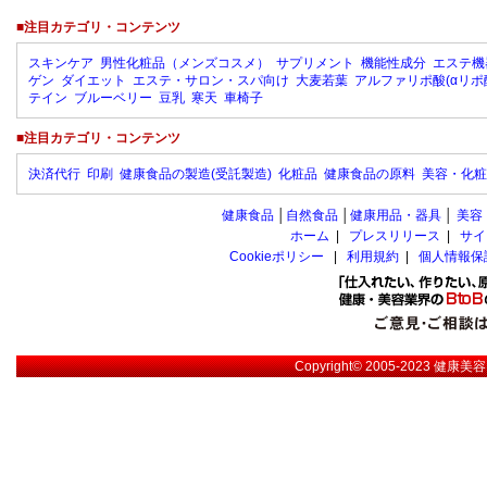
■注目カテゴリ・コンテンツ
スキンケア
男性化粧品（メンズコスメ）
サプリメント
機能性成分
エステ機
ゲン
ダイエット
エステ・サロン・スパ向け
大麦若葉
アルファリポ酸(αリポ
テイン
ブルーベリー
豆乳
寒天
車椅子
■注目カテゴリ・コンテンツ
決済代行
印刷
健康食品の製造(受託製造)
化粧品
健康食品の原料
美容・化粧
健康食品
│
自然食品
│
健康用品・器具
│
美容
ホーム
|
プレスリリース
|
サイ
Cookieポリシー
|
利用規約
|
個人情報保
Copyright© 2005-2023
健康美容