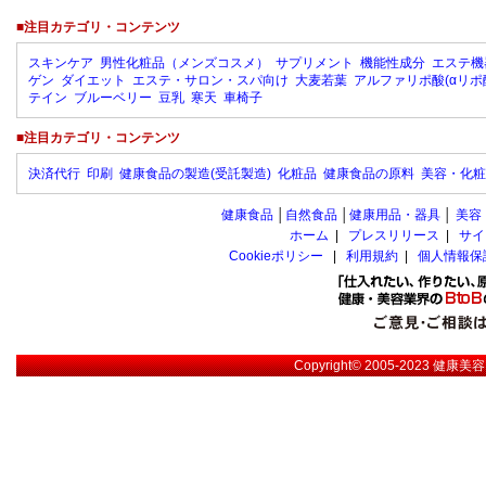
■注目カテゴリ・コンテンツ
スキンケア
男性化粧品（メンズコスメ）
サプリメント
機能性成分
エステ機
ゲン
ダイエット
エステ・サロン・スパ向け
大麦若葉
アルファリポ酸(αリポ
テイン
ブルーベリー
豆乳
寒天
車椅子
■注目カテゴリ・コンテンツ
決済代行
印刷
健康食品の製造(受託製造)
化粧品
健康食品の原料
美容・化粧
健康食品
│
自然食品
│
健康用品・器具
│
美容
ホーム
|
プレスリリース
|
サイ
Cookieポリシー
|
利用規約
|
個人情報保
Copyright© 2005-2023
健康美容