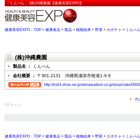
「くんぺん」:(株)沖縄農園【健康美容EXPO】
健康美容EXPO：TOP
>
健康食品
>
製品
>
植物由来
>
野菜
>
カボチャ
>
くんぺ
(株)沖縄農園
製品名 ：
くんぺん
会社概要 ：
〒901-2131 沖縄県浦添市牧港1-9-9
http://hs04.drive.ne.jp/okinawafarm.co.jp/shop/cake/000
カ
PRサイト
健康美容EXPO：TOP
>
健康食品
>
製品
>
植物由来
>
野菜
>
カボチャ
>
くんぺ