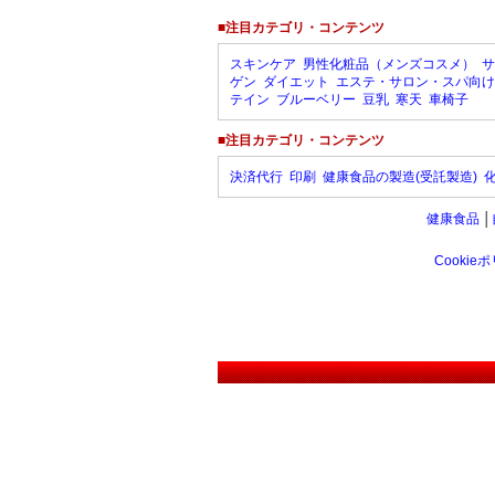
■注目カテゴリ・コンテンツ
スキンケア
男性化粧品（メンズコスメ）
サ
ゲン
ダイエット
エステ・サロン・スパ向け
テイン
ブルーベリー
豆乳
寒天
車椅子
■注目カテゴリ・コンテンツ
決済代行
印刷
健康食品の製造(受託製造)
健康食品
│
Cookie