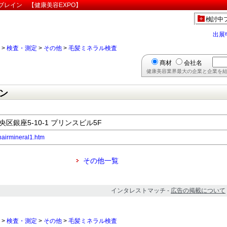
ブレイン 【健康美容EXPO】
検討中
出展
>
検査・測定
>
その他
>
毛髪ミネラル検査
商材
会社名
健康美容業界最大の企業と企業を結
イン
中央区銀座5-10-1 プリンスビル5F
hairmineral1.htm
その他一覧
インタレストマッチ -
広告の掲載について
>
検査・測定
>
その他
>
毛髪ミネラル検査