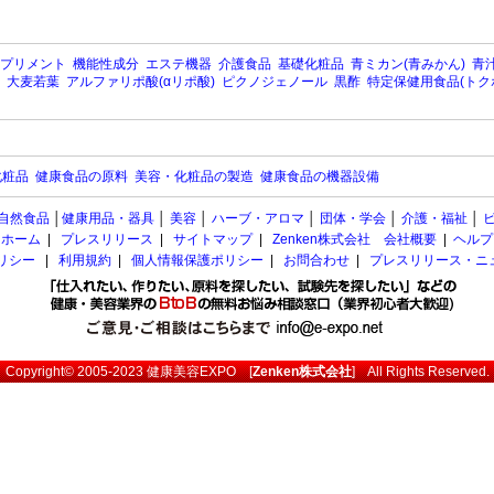
プリメント
機能性成分
エステ機器
介護食品
基礎化粧品
青ミカン(青みかん)
青汁
大麦若葉
アルファリポ酸(αリポ酸)
ピクノジェノール
黒酢
特定保健用食品(トク
化粧品
健康食品の原料
美容・化粧品の製造
健康食品の機器設備
自然食品
│
健康用品・器具
│
美容
│
ハーブ・アロマ
│
団体・学会
│
介護・福祉
│
ホーム
|
プレスリリース
|
サイトマップ
|
Zenken株式会社 会社概要
|
ヘルプ
ポリシー
|
利用規約
|
個人情報保護ポリシー
|
お問合わせ
|
プレスリリース・ニ
Copyright© 2005-2023
健康美容EXPO
[
Zenken株式会社
] All Rights Reserved.