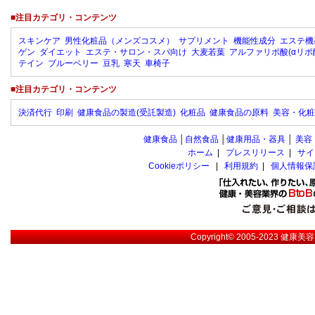
■注目カテゴリ・コンテンツ
スキンケア
男性化粧品（メンズコスメ）
サプリメント
機能性成分
エステ機
ゲン
ダイエット
エステ・サロン・スパ向け
大麦若葉
アルファリポ酸(αリポ
テイン
ブルーベリー
豆乳
寒天
車椅子
■注目カテゴリ・コンテンツ
決済代行
印刷
健康食品の製造(受託製造)
化粧品
健康食品の原料
美容・化粧
健康食品
│
自然食品
│
健康用品・器具
│
美容
ホーム
|
プレスリリース
|
サイ
Cookieポリシー
|
利用規約
|
個人情報保
Copyright© 2005-2023
健康美容