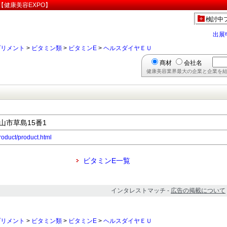
健康美容EXPO】
検討中
出展
プリメント
>
ビタミン類
>
ビタミンE
>
ヘルスダイヤＥＵ
商材
会社名
健康美容業界最大の企業と企業を結
富山市草島15番1
roduct/product.html
ビタミンE一覧
インタレストマッチ -
広告の掲載について
プリメント
>
ビタミン類
>
ビタミンE
>
ヘルスダイヤＥＵ