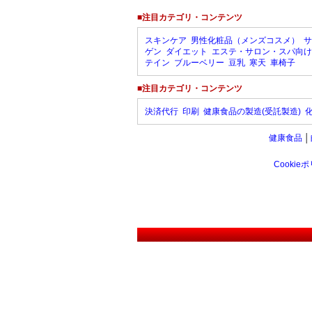
■注目カテゴリ・コンテンツ
スキンケア
男性化粧品（メンズコスメ）
サ
ゲン
ダイエット
エステ・サロン・スパ向け
テイン
ブルーベリー
豆乳
寒天
車椅子
■注目カテゴリ・コンテンツ
決済代行
印刷
健康食品の製造(受託製造)
健康食品
│
Cookie