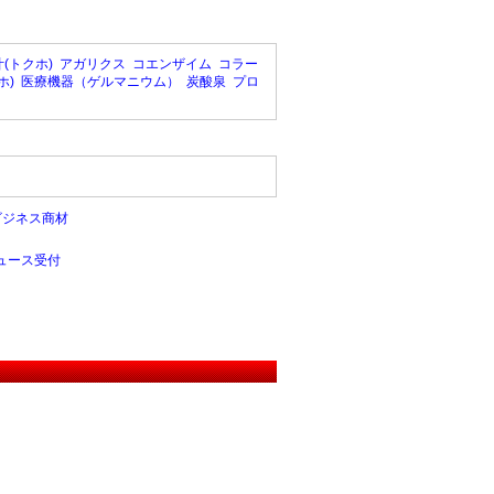
(トクホ)
アガリクス
コエンザイム
コラー
ホ)
医療機器（ゲルマニウム）
炭酸泉
プロ
ビジネス商材
ュース受付