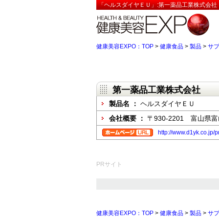
「ヘルスダイヤＥＵ」:第一薬品工業株式会社【
健康美容EXPO：TOP
>
健康食品
>
製品
>
サ
第一薬品工業株式会社
製品名 ：
ヘルスダイヤＥＵ
会社概要 ：
〒930-2201 富山県
http://www.d1yk.co.jp/p
PRサイト
健康美容EXPO：TOP
>
健康食品
>
製品
>
サ