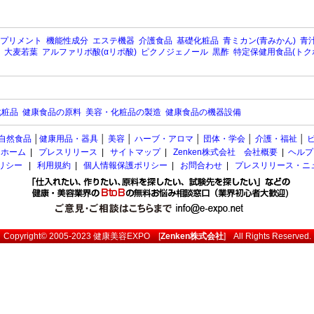
プリメント
機能性成分
エステ機器
介護食品
基礎化粧品
青ミカン(青みかん)
青汁
大麦若葉
アルファリポ酸(αリポ酸)
ピクノジェノール
黒酢
特定保健用食品(トク
化粧品
健康食品の原料
美容・化粧品の製造
健康食品の機器設備
自然食品
│
健康用品・器具
│
美容
│
ハーブ・アロマ
│
団体・学会
│
介護・福祉
│
ホーム
|
プレスリリース
|
サイトマップ
|
Zenken株式会社 会社概要
|
ヘルプ
ポリシー
|
利用規約
|
個人情報保護ポリシー
|
お問合わせ
|
プレスリリース・ニ
Copyright© 2005-2023
健康美容EXPO
[
Zenken株式会社
] All Rights Reserved.