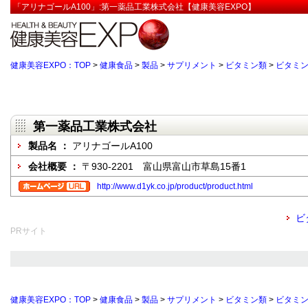
「アリナゴールA100」:第一薬品工業株式会社【健康美容EXPO】
健康美容EXPO：TOP
>
健康食品
>
製品
>
サプリメント
>
ビタミン類
>
ビタミン
第一薬品工業株式会社
製品名 ：
アリナゴールA100
会社概要 ：
〒930-2201 富山県富山市草島15番1
http://www.d1yk.co.jp/product/product.html
ビ
PRサイト
健康美容EXPO：TOP
>
健康食品
>
製品
>
サプリメント
>
ビタミン類
>
ビタミン