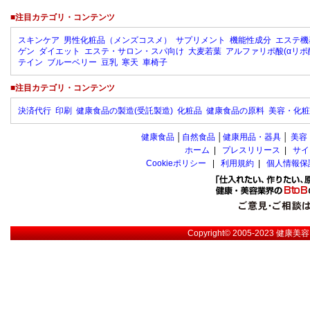
■注目カテゴリ・コンテンツ
スキンケア
男性化粧品（メンズコスメ）
サプリメント
機能性成分
エステ機
ゲン
ダイエット
エステ・サロン・スパ向け
大麦若葉
アルファリポ酸(αリポ
テイン
ブルーベリー
豆乳
寒天
車椅子
■注目カテゴリ・コンテンツ
決済代行
印刷
健康食品の製造(受託製造)
化粧品
健康食品の原料
美容・化粧
健康食品
│
自然食品
│
健康用品・器具
│
美容
ホーム
|
プレスリリース
|
サイ
Cookieポリシー
|
利用規約
|
個人情報保
Copyright© 2005-2023
健康美容