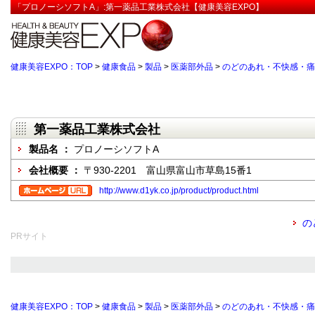
「プロノーシソフトA」:第一薬品工業株式会社【健康美容EXPO】
健康美容EXPO：TOP
>
健康食品
>
製品
>
医薬部外品
>
のどのあれ・不快感・痛
第一薬品工業株式会社
製品名 ：
プロノーシソフトA
会社概要 ：
〒930-2201 富山県富山市草島15番1
http://www.d1yk.co.jp/product/product.html
の
PRサイト
健康美容EXPO：TOP
>
健康食品
>
製品
>
医薬部外品
>
のどのあれ・不快感・痛