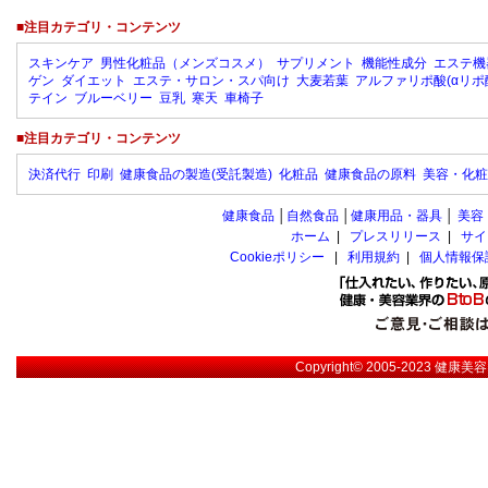
■注目カテゴリ・コンテンツ
スキンケア
男性化粧品（メンズコスメ）
サプリメント
機能性成分
エステ機
ゲン
ダイエット
エステ・サロン・スパ向け
大麦若葉
アルファリポ酸(αリポ
テイン
ブルーベリー
豆乳
寒天
車椅子
■注目カテゴリ・コンテンツ
決済代行
印刷
健康食品の製造(受託製造)
化粧品
健康食品の原料
美容・化粧
健康食品
│
自然食品
│
健康用品・器具
│
美容
ホーム
|
プレスリリース
|
サイ
Cookieポリシー
|
利用規約
|
個人情報保
Copyright© 2005-2023
健康美容