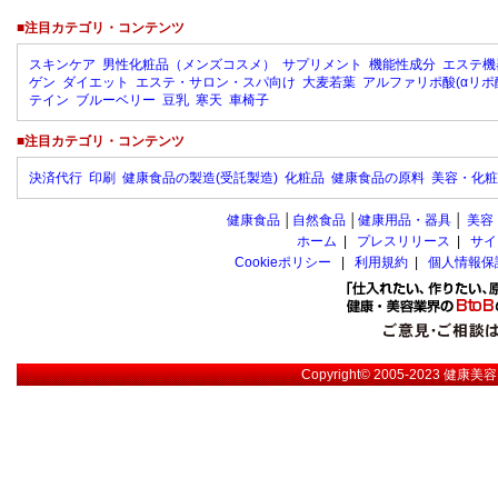
■注目カテゴリ・コンテンツ
スキンケア
男性化粧品（メンズコスメ）
サプリメント
機能性成分
エステ機
ゲン
ダイエット
エステ・サロン・スパ向け
大麦若葉
アルファリポ酸(αリポ
テイン
ブルーベリー
豆乳
寒天
車椅子
■注目カテゴリ・コンテンツ
決済代行
印刷
健康食品の製造(受託製造)
化粧品
健康食品の原料
美容・化粧
健康食品
│
自然食品
│
健康用品・器具
│
美容
ホーム
|
プレスリリース
|
サイ
Cookieポリシー
|
利用規約
|
個人情報保
Copyright© 2005-2023
健康美容