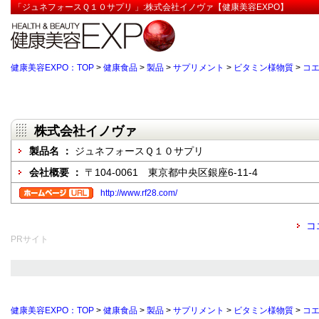
「ジュネフォースＱ１０サプリ 」:株式会社イノヴァ【健康美容EXPO】
健康美容EXPO：TOP
>
健康食品
>
製品
>
サプリメント
>
ビタミン様物質
>
コエ
株式会社イノヴァ
製品名 ：
ジュネフォースＱ１０サプリ
会社概要 ：
〒104-0061 東京都中央区銀座6-11-4
http://www.rf28.com/
コ
PRサイト
健康美容EXPO：TOP
>
健康食品
>
製品
>
サプリメント
>
ビタミン様物質
>
コエ