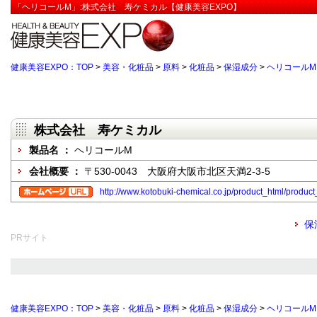
「ヘリコールM」:株式会社 寿ケミカル【健康美容EXPO】
健康美容EXPO：TOP
>
美容・化粧品
>
原料
>
化粧品
>
保湿成分
>
ヘリコールM
株式会社 寿ケミカル
製品名 ：
ヘリコールM
会社概要 ：
〒530-0043 大阪府大阪市北区天満2-3-5
http://www.kotobuki-chemical.co.jp/product_html/produc
保
PRサイト
健康美容EXPO：TOP
>
美容・化粧品
>
原料
>
化粧品
>
保湿成分
>
ヘリコールM