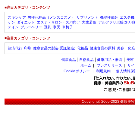
■注目カテゴリ・コンテンツ
スキンケア
男性化粧品（メンズコスメ）
サプリメント
機能性成分
エステ機
ゲン
ダイエット
エステ・サロン・スパ向け
大麦若葉
アルファリポ酸(αリポ
テイン
ブルーベリー
豆乳
寒天
車椅子
■注目カテゴリ・コンテンツ
決済代行
印刷
健康食品の製造(受託製造)
化粧品
健康食品の原料
美容・化粧
健康食品
│
自然食品
│
健康用品・器具
│
美容
ホーム
|
プレスリリース
|
サイ
Cookieポリシー
|
利用規約
|
個人情報保
Copyright© 2005-2023
健康美容