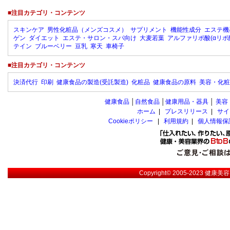
■注目カテゴリ・コンテンツ
スキンケア
男性化粧品（メンズコスメ）
サプリメント
機能性成分
エステ機
ゲン
ダイエット
エステ・サロン・スパ向け
大麦若葉
アルファリポ酸(αリポ
テイン
ブルーベリー
豆乳
寒天
車椅子
■注目カテゴリ・コンテンツ
決済代行
印刷
健康食品の製造(受託製造)
化粧品
健康食品の原料
美容・化粧
健康食品
│
自然食品
│
健康用品・器具
│
美容
ホーム
|
プレスリリース
|
サイ
Cookieポリシー
|
利用規約
|
個人情報保
Copyright© 2005-2023
健康美容