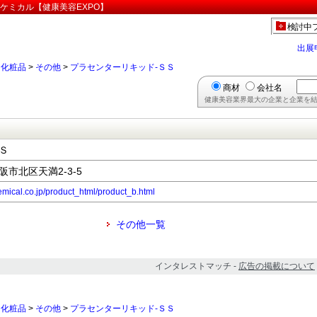
ケミカル【健康美容EXPO】
検討中
出展
>
化粧品
>
その他
>
プラセンターリキッド-ＳＳ
商材
会社名
健康美容業界最大の企業と企業を結
Ｓ
大阪市北区天満2-3-5
emical.co.jp/product_html/product_b.html
その他一覧
インタレストマッチ -
広告の掲載について
>
化粧品
>
その他
>
プラセンターリキッド-ＳＳ