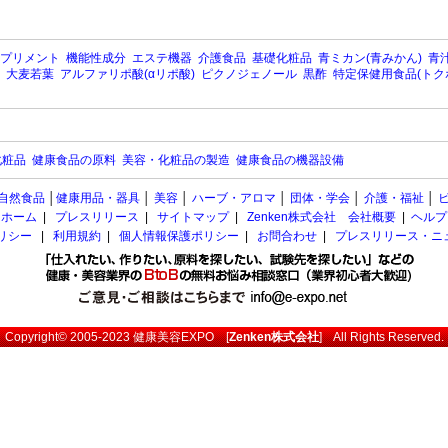
プリメント
機能性成分
エステ機器
介護食品
基礎化粧品
青ミカン(青みかん)
青汁
大麦若葉
アルファリポ酸(αリポ酸)
ピクノジェノール
黒酢
特定保健用食品(トク
化粧品
健康食品の原料
美容・化粧品の製造
健康食品の機器設備
自然食品
│
健康用品・器具
│
美容
│
ハーブ・アロマ
│
団体・学会
│
介護・福祉
│
ホーム
|
プレスリリース
|
サイトマップ
|
Zenken株式会社 会社概要
|
ヘルプ
ポリシー
|
利用規約
|
個人情報保護ポリシー
|
お問合わせ
|
プレスリリース・ニ
Copyright© 2005-2023
健康美容EXPO
[
Zenken株式会社
] All Rights Reserved.