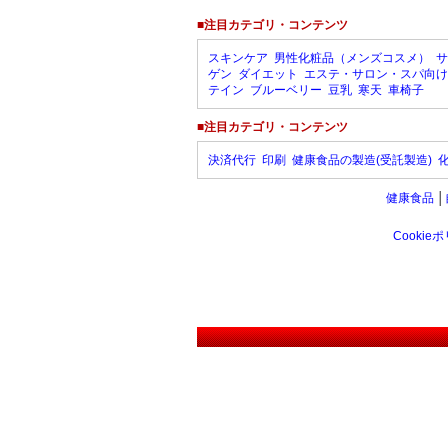
■注目カテゴリ・コンテンツ
スキンケア
男性化粧品（メンズコスメ）
サ
ゲン
ダイエット
エステ・サロン・スパ向け
テイン
ブルーベリー
豆乳
寒天
車椅子
■注目カテゴリ・コンテンツ
決済代行
印刷
健康食品の製造(受託製造)
健康食品
│
Cookie