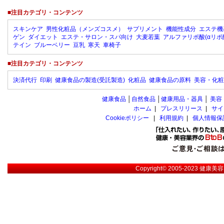
■注目カテゴリ・コンテンツ
スキンケア
男性化粧品（メンズコスメ）
サプリメント
機能性成分
エステ機
ゲン
ダイエット
エステ・サロン・スパ向け
大麦若葉
アルファリポ酸(αリポ
テイン
ブルーベリー
豆乳
寒天
車椅子
■注目カテゴリ・コンテンツ
決済代行
印刷
健康食品の製造(受託製造)
化粧品
健康食品の原料
美容・化粧
健康食品
│
自然食品
│
健康用品・器具
│
美容
ホーム
|
プレスリリース
|
サイ
Cookieポリシー
|
利用規約
|
個人情報保
Copyright© 2005-2023
健康美容