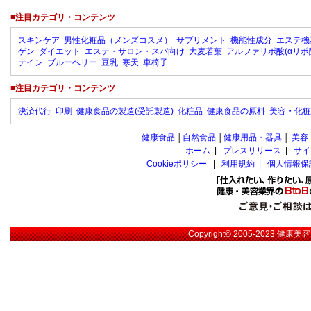
■注目カテゴリ・コンテンツ
スキンケア
男性化粧品（メンズコスメ）
サプリメント
機能性成分
エステ機
ゲン
ダイエット
エステ・サロン・スパ向け
大麦若葉
アルファリポ酸(αリポ
テイン
ブルーベリー
豆乳
寒天
車椅子
■注目カテゴリ・コンテンツ
決済代行
印刷
健康食品の製造(受託製造)
化粧品
健康食品の原料
美容・化粧
健康食品
│
自然食品
│
健康用品・器具
│
美容
ホーム
|
プレスリリース
|
サイ
Cookieポリシー
|
利用規約
|
個人情報保
Copyright© 2005-2023
健康美容