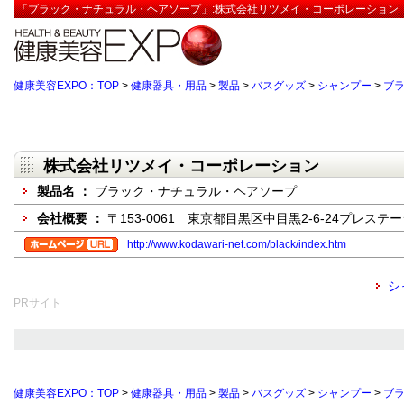
「ブラック・ナチュラル・ヘアソープ」:株式会社リツメイ・コーポレーション【
健康美容EXPO：TOP
>
健康器具・用品
>
製品
>
バスグッズ
>
シャンプー
>
ブ
株式会社リツメイ・コーポレーション
製品名 ：
ブラック・ナチュラル・ヘアソープ
会社概要 ：
〒153-0061 東京都目黒区中目黒2-6-24プレステー
http://www.kodawari-net.com/black/index.htm
シ
PRサイト
健康美容EXPO：TOP
>
健康器具・用品
>
製品
>
バスグッズ
>
シャンプー
>
ブ