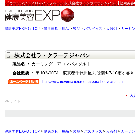
「カーミング・アロマバスソルト」:株式会社ラ・クラーテジャパン 【健康美容E
健康美容EXPO：TOP
>
健康器具・用品
>
製品
>
バスグッズ
>
入浴剤
>
カーミ
株式会社ラ・クラーテジャパン
製品名 ：
カーミング・アロマバスソルト
会社概要 ：
〒102-0074 東京都千代田区九段南4-7-16市ヶ谷Ｋ
http://www.pevonia.jp/products/spa-bodycare.html
入
PRサイト
健康美容EXPO：TOP
>
健康器具・用品
>
製品
>
バスグッズ
>
入浴剤
>
カーミ