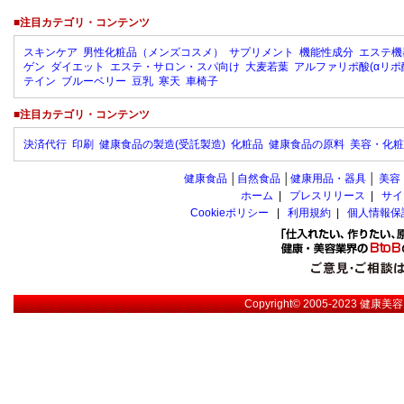
■注目カテゴリ・コンテンツ
スキンケア
男性化粧品（メンズコスメ）
サプリメント
機能性成分
エステ機
ゲン
ダイエット
エステ・サロン・スパ向け
大麦若葉
アルファリポ酸(αリポ
テイン
ブルーベリー
豆乳
寒天
車椅子
■注目カテゴリ・コンテンツ
決済代行
印刷
健康食品の製造(受託製造)
化粧品
健康食品の原料
美容・化粧
健康食品
│
自然食品
│
健康用品・器具
│
美容
ホーム
|
プレスリリース
|
サイ
Cookieポリシー
|
利用規約
|
個人情報保
Copyright© 2005-2023
健康美容