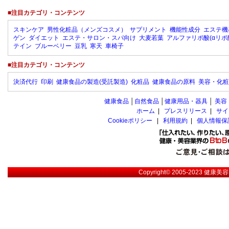
■注目カテゴリ・コンテンツ
スキンケア
男性化粧品（メンズコスメ）
サプリメント
機能性成分
エステ機
ゲン
ダイエット
エステ・サロン・スパ向け
大麦若葉
アルファリポ酸(αリポ
テイン
ブルーベリー
豆乳
寒天
車椅子
■注目カテゴリ・コンテンツ
決済代行
印刷
健康食品の製造(受託製造)
化粧品
健康食品の原料
美容・化粧
健康食品
│
自然食品
│
健康用品・器具
│
美容
ホーム
|
プレスリリース
|
サイ
Cookieポリシー
|
利用規約
|
個人情報保
Copyright© 2005-2023
健康美容