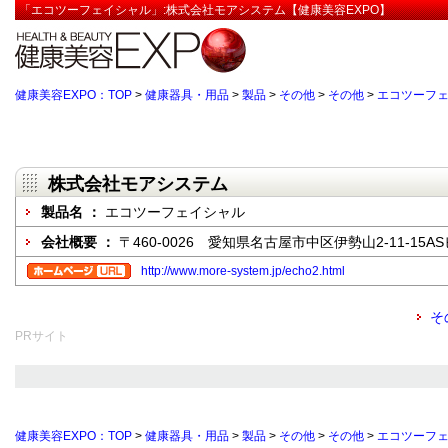
「エコツーフェイシャル」:株式会社モアシステム【健康美容EXPO】
健康美容EXPO：TOP
>
健康器具・用品
>
製品
>
その他
>
その他
>
エコツーフ
株式会社モアシステム
製品名 ：
エコツーフェイシャル
会社概要 ：
〒460-0026 愛知県名古屋市中区伊勢山2-11-15A
http://www.more-system.jp/echo2.html
そ
PRサイト
健康美容EXPO：TOP
>
健康器具・用品
>
製品
>
その他
>
その他
>
エコツーフ