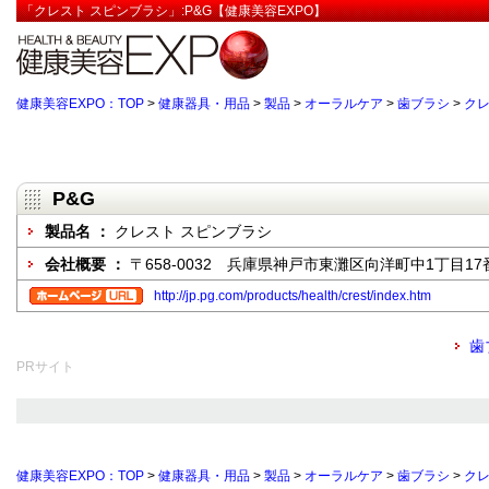
「クレスト スピンブラシ」:P&G【健康美容EXPO】
健康美容EXPO：TOP
>
健康器具・用品
>
製品
>
オーラルケア
>
歯ブラシ
>
クレ
P&G
製品名 ：
クレスト スピンブラシ
会社概要 ：
〒658-0032 兵庫県神戸市東灘区向洋町中1丁目17
http://jp.pg.com/products/health/crest/index.htm
歯
PRサイト
健康美容EXPO：TOP
>
健康器具・用品
>
製品
>
オーラルケア
>
歯ブラシ
>
クレ