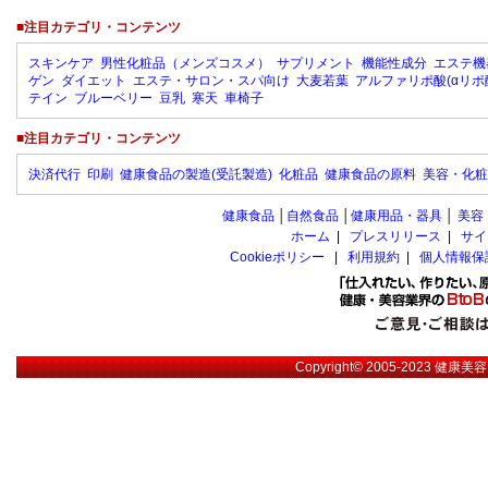
■注目カテゴリ・コンテンツ
スキンケア
男性化粧品（メンズコスメ）
サプリメント
機能性成分
エステ機
ゲン
ダイエット
エステ・サロン・スパ向け
大麦若葉
アルファリポ酸(αリポ
テイン
ブルーベリー
豆乳
寒天
車椅子
■注目カテゴリ・コンテンツ
決済代行
印刷
健康食品の製造(受託製造)
化粧品
健康食品の原料
美容・化粧
健康食品
│
自然食品
│
健康用品・器具
│
美容
ホーム
|
プレスリリース
|
サイ
Cookieポリシー
|
利用規約
|
個人情報保
Copyright© 2005-2023
健康美容