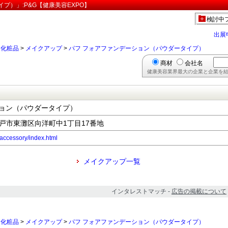
プ）」:P&G【健康美容EXPO】
検討中
出展
>
化粧品
>
メイクアップ
>
パフ フォアファンデーション（パウダータイプ）
商材
会社名
健康美容業界最大の企業と企業を結
ション（パウダータイプ）
県神戸市東灘区向洋町中1丁目17番地
/accessory/index.html
メイクアップ一覧
インタレストマッチ -
広告の掲載について
>
化粧品
>
メイクアップ
>
パフ フォアファンデーション（パウダータイプ）