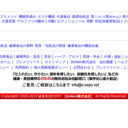
プリメント
機能性成分
エステ機器
介護食品
基礎化粧品
青ミカン(青みかん)
青汁
大麦若葉
アルファリポ酸(αリポ酸)
ピクノジェノール
黒酢
特定保健用食品(トク
化粧品
健康食品の原料
美容・化粧品の製造
健康食品の機器設備
自然食品
│
健康用品・器具
│
美容
│
ハーブ・アロマ
│
団体・学会
│
介護・福祉
│
ホーム
|
プレスリリース
|
サイトマップ
|
Zenken株式会社 会社概要
|
ヘルプ
ポリシー
|
利用規約
|
個人情報保護ポリシー
|
お問合わせ
|
プレスリリース・ニ
Copyright© 2005-2023
健康美容EXPO
[
Zenken株式会社
] All Rights Reserved.