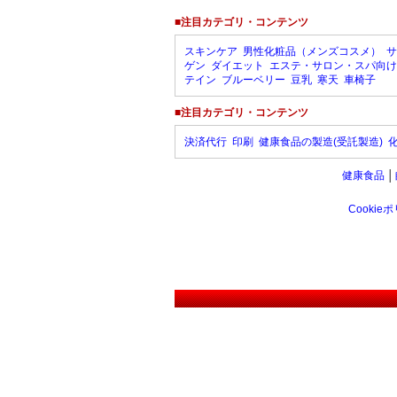
■注目カテゴリ・コンテンツ
スキンケア
男性化粧品（メンズコスメ）
サ
ゲン
ダイエット
エステ・サロン・スパ向け
テイン
ブルーベリー
豆乳
寒天
車椅子
■注目カテゴリ・コンテンツ
決済代行
印刷
健康食品の製造(受託製造)
健康食品
│
Cookie