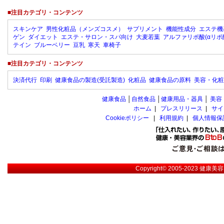
■注目カテゴリ・コンテンツ
スキンケア
男性化粧品（メンズコスメ）
サプリメント
機能性成分
エステ機
ゲン
ダイエット
エステ・サロン・スパ向け
大麦若葉
アルファリポ酸(αリポ
テイン
ブルーベリー
豆乳
寒天
車椅子
■注目カテゴリ・コンテンツ
決済代行
印刷
健康食品の製造(受託製造)
化粧品
健康食品の原料
美容・化粧
健康食品
│
自然食品
│
健康用品・器具
│
美容
ホーム
|
プレスリリース
|
サイ
Cookieポリシー
|
利用規約
|
個人情報保
Copyright© 2005-2023
健康美容