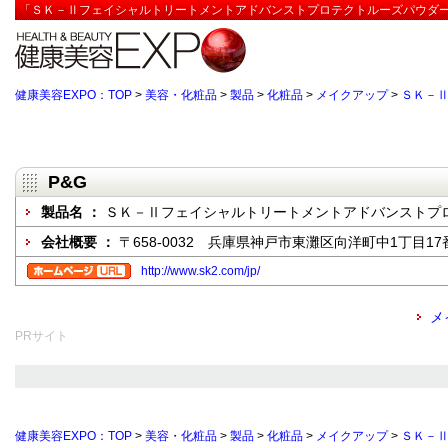
「ＳＫ－ⅡフェイシャルトリートメントアドバンストプロテクトルーズパウダーＵ
健康美容EXPO：TOP
>
美容・化粧品
>
製品
>
化粧品
>
メイクアップ
>
ＳＫ－
P&G
製品名 ：
ＳＫ－Ⅱフェイシャルトリートメントアドバンストプ
会社概要 ：
〒658-0032 兵庫県神戸市東灘区向洋町中1丁目17
http://www.sk2.com/jp/
メ
PRサイト
健康美容EXPO：TOP
>
美容・化粧品
>
製品
>
化粧品
>
メイクアップ
>
ＳＫ－