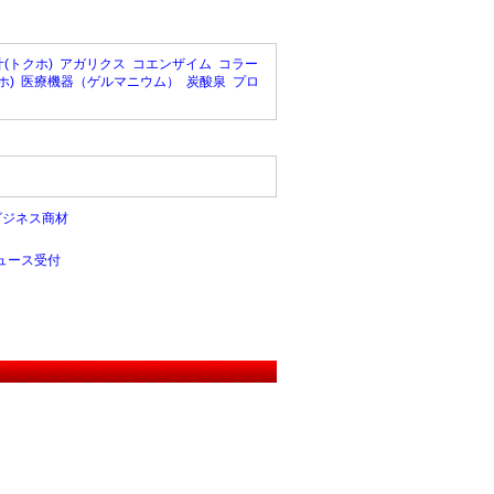
(トクホ)
アガリクス
コエンザイム
コラー
ホ)
医療機器（ゲルマニウム）
炭酸泉
プロ
ビジネス商材
ュース受付