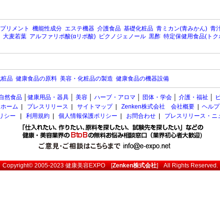
プリメント
機能性成分
エステ機器
介護食品
基礎化粧品
青ミカン(青みかん)
青汁
大麦若葉
アルファリポ酸(αリポ酸)
ピクノジェノール
黒酢
特定保健用食品(トク
化粧品
健康食品の原料
美容・化粧品の製造
健康食品の機器設備
自然食品
│
健康用品・器具
│
美容
│
ハーブ・アロマ
│
団体・学会
│
介護・福祉
│
ホーム
|
プレスリリース
|
サイトマップ
|
Zenken株式会社 会社概要
|
ヘルプ
ポリシー
|
利用規約
|
個人情報保護ポリシー
|
お問合わせ
|
プレスリリース・ニ
Copyright© 2005-2023
健康美容EXPO
[
Zenken株式会社
] All Rights Reserved.