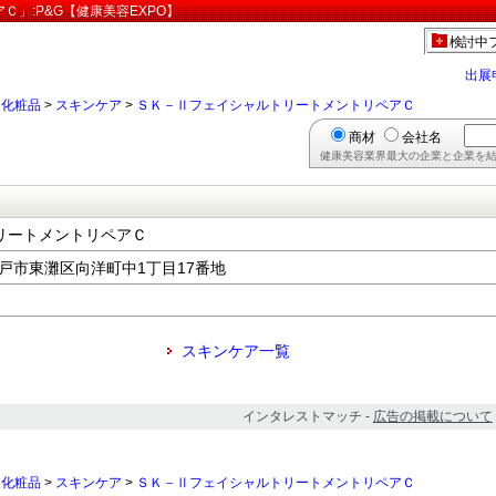
」:P&G【健康美容EXPO】
検討中
出展
>
化粧品
>
スキンケア
>
ＳＫ－ⅡフェイシャルトリートメントリペアＣ
商材
会社名
健康美容業界最大の企業と企業を結
リートメントリペアＣ
県神戸市東灘区向洋町中1丁目17番地
スキンケア一覧
インタレストマッチ -
広告の掲載について
>
化粧品
>
スキンケア
>
ＳＫ－ⅡフェイシャルトリートメントリペアＣ