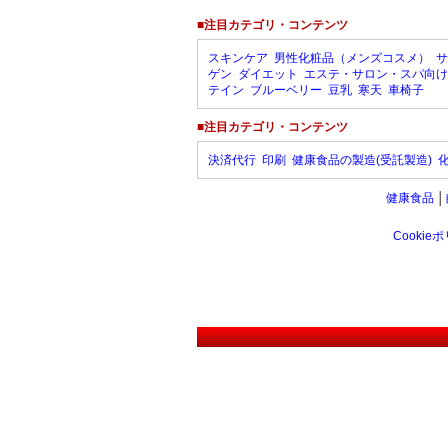
■注目カテゴリ・コンテンツ
スキンケア
男性化粧品（メンズコスメ）
サ
ゲン
ダイエット
エステ・サロン・スパ向け
テイン
ブルーベリー
豆乳
寒天
車椅子
■注目カテゴリ・コンテンツ
決済代行
印刷
健康食品の製造(受託製造)
健康食品
│
Cookie