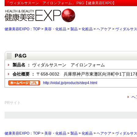
「ヴィダルサスーン アイロンフォーム」:P&G【健康美容EXPO】
健康美容EXPO：TOP
>
美容・化粧品
>
製品
>
化粧品
>
ヘアケア
>
ヴィダルサ
P&G
製品名 ：
ヴィダルサスーン アイロンフォーム
会社概要 ：
〒658-0032 兵庫県神戸市東灘区向洋町中1丁目17
http://vidal.jp/products/step4.html
ヘ
PRサイト
健康美容EXPO：TOP
>
美容・化粧品
>
製品
>
化粧品
>
ヘアケア
>
ヴィダルサ