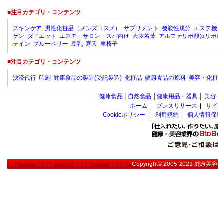
■注目カテゴリ・コンテンツ
スキンケア
男性化粧品（メンズコスメ）
サプリメント
機能性成分
エステ機
ゲン
ダイエット
エステ・サロン・スパ向け
大麦若葉
アルファリポ酸(αリポ
テイン
ブルーベリー
豆乳
寒天
車椅子
■注目カテゴリ・コンテンツ
決済代行
印刷
健康食品の製造(受託製造)
化粧品
健康食品の原料
美容・化粧
健康食品
│
自然食品
│
健康用品・器具
│
美容
ホーム
|
プレスリリース
|
サイ
Cookieポリシー
|
利用規約
|
個人情報保
Copyright© 2005-2023
健康美容