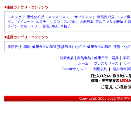
■注目カテゴリ・コンテンツ
スキンケア
男性化粧品（メンズコスメ）
サプリメント
機能性成分
エステ機
ゲン
ダイエット
エステ・サロン・スパ向け
大麦若葉
アルファリポ酸(αリポ
テイン
ブルーベリー
豆乳
寒天
車椅子
■注目カテゴリ・コンテンツ
決済代行
印刷
健康食品の製造(受託製造)
化粧品
健康食品の原料
美容・化粧
健康食品
│
自然食品
│
健康用品・器具
│
美容
ホーム
|
プレスリリース
|
サイ
Cookieポリシー
|
利用規約
|
個人情報保
Copyright© 2005-2023
健康美容