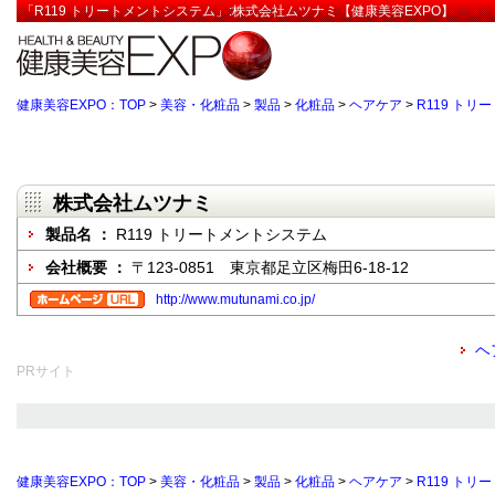
「R119 トリートメントシステム」:株式会社ムツナミ【健康美容EXPO】
健康美容EXPO：TOP
>
美容・化粧品
>
製品
>
化粧品
>
ヘアケア
>
R119 ト
株式会社ムツナミ
製品名 ：
R119 トリートメントシステム
会社概要 ：
〒123-0851 東京都足立区梅田6-18-12
http://www.mutunami.co.jp/
ヘ
PRサイト
健康美容EXPO：TOP
>
美容・化粧品
>
製品
>
化粧品
>
ヘアケア
>
R119 ト