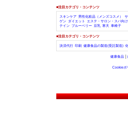
■注目カテゴリ・コンテンツ
スキンケア
男性化粧品（メンズコスメ）
サ
ゲン
ダイエット
エステ・サロン・スパ向け
テイン
ブルーベリー
豆乳
寒天
車椅子
■注目カテゴリ・コンテンツ
決済代行
印刷
健康食品の製造(受託製造)
健康食品
│
Cookie