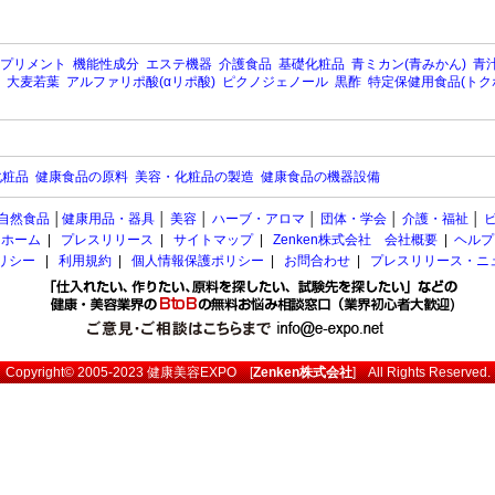
プリメント
機能性成分
エステ機器
介護食品
基礎化粧品
青ミカン(青みかん)
青汁
大麦若葉
アルファリポ酸(αリポ酸)
ピクノジェノール
黒酢
特定保健用食品(トク
化粧品
健康食品の原料
美容・化粧品の製造
健康食品の機器設備
自然食品
│
健康用品・器具
│
美容
│
ハーブ・アロマ
│
団体・学会
│
介護・福祉
│
ホーム
|
プレスリリース
|
サイトマップ
|
Zenken株式会社 会社概要
|
ヘルプ
ポリシー
|
利用規約
|
個人情報保護ポリシー
|
お問合わせ
|
プレスリリース・ニ
Copyright© 2005-2023
健康美容EXPO
[
Zenken株式会社
] All Rights Reserved.