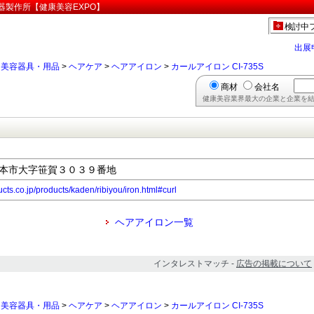
精器製作所【健康美容EXPO】
検討中
出展
>
美容器具・用品
>
ヘアケア
>
ヘアアイロン
>
カールアイロン CI-735S
商材
会社名
健康美容業界最大の企業と企業を結
県松本市大字笹賀３０３９番地
cts.co.jp/products/kaden/ribiyou/iron.html#curl
ヘアアイロン一覧
インタレストマッチ -
広告の掲載について
>
美容器具・用品
>
ヘアケア
>
ヘアアイロン
>
カールアイロン CI-735S