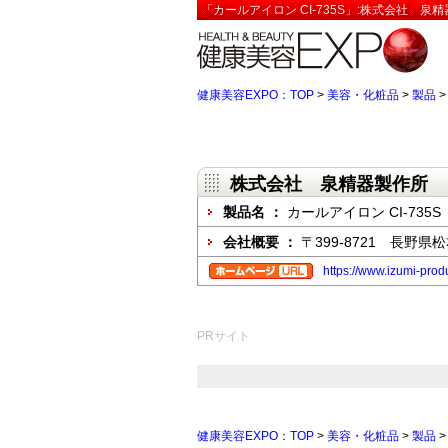
「カールアイロン CI-735S」:株式会社 泉
健康美容EXPO：TOP
>
美容・化粧品
>
製品
株式会社 泉精器製作所
製品名 ：
カールアイロン CI-735S
会社概要 ：
〒399-8721 長野
https://www.izumi-produ
PRサイト
健康美容EXPO：TOP
>
美容・化粧品
>
製品