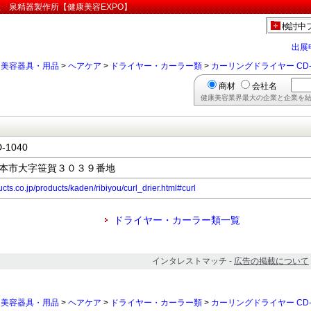
会社 泉精器製作所【健康美容EXPO】
検討中
出展
>
美容器具・用品
>
ヘアケア
>
ドライヤー・カーラー類
>
カーリングドライヤー CD-
商材
会社名
健康美容業界最大の企業と企業を結
1040
県松本市大字笹賀３０３９番地
cts.co.jp/products/kaden/ribiyou/curl_drier.html#curl
ドライヤー・カーラー類一覧
インタレストマッチ -
広告の掲載について
>
美容器具・用品
>
ヘアケア
>
ドライヤー・カーラー類
>
カーリングドライヤー CD-