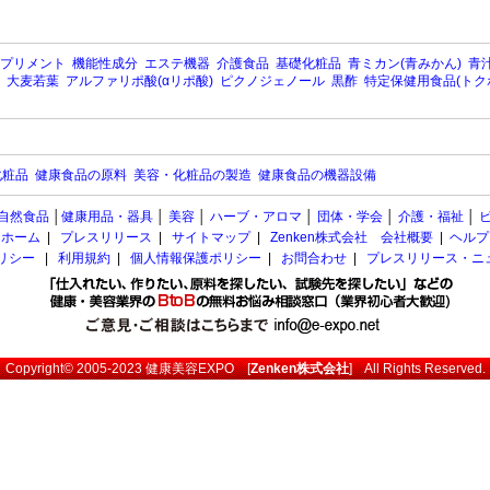
プリメント
機能性成分
エステ機器
介護食品
基礎化粧品
青ミカン(青みかん)
青汁
大麦若葉
アルファリポ酸(αリポ酸)
ピクノジェノール
黒酢
特定保健用食品(トク
化粧品
健康食品の原料
美容・化粧品の製造
健康食品の機器設備
自然食品
│
健康用品・器具
│
美容
│
ハーブ・アロマ
│
団体・学会
│
介護・福祉
│
ホーム
|
プレスリリース
|
サイトマップ
|
Zenken株式会社 会社概要
|
ヘルプ
ポリシー
|
利用規約
|
個人情報保護ポリシー
|
お問合わせ
|
プレスリリース・ニ
Copyright© 2005-2023
健康美容EXPO
[
Zenken株式会社
] All Rights Reserved.