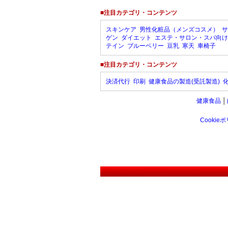
■注目カテゴリ・コンテンツ
スキンケア
男性化粧品（メンズコスメ）
サ
ゲン
ダイエット
エステ・サロン・スパ向け
テイン
ブルーベリー
豆乳
寒天
車椅子
■注目カテゴリ・コンテンツ
決済代行
印刷
健康食品の製造(受託製造)
健康食品
│
Cookie