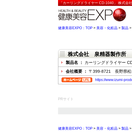
「カーリングドライヤー CD-1040」:株式
健康美容EXPO：TOP
>
美容・化粧品
>
製品
株式会社 泉精器製作所
製品名 ：
カーリングドライヤー CD-
会社概要 ：
〒399-8721 長野
https://www.izumi-produ
PRサイト
健康美容EXPO：TOP
>
美容・化粧品
>
製品