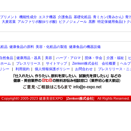
プリメント
機能性成分
エステ機器
介護食品
基礎化粧品
青ミカン(青みかん)
青汁
大麦若葉
アルファリポ酸(αリポ酸)
ピクノジェノール
黒酢
特定保健用食品(トク
化粧品
健康食品の原料
美容・化粧品の製造
健康食品の機器設備
自然食品
│
健康用品・器具
│
美容
│
ハーブ・アロマ
│
団体・学会
│
介護・福祉
│
ホーム
|
プレスリリース
|
サイトマップ
|
Zenken株式会社 会社概要
|
ヘルプ
ポリシー
|
利用規約
|
個人情報保護ポリシー
|
お問合わせ
|
プレスリリース・ニ
Copyright© 2005-2023
健康美容EXPO
[
Zenken株式会社
] All Rights Reserved.