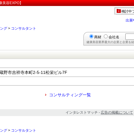
美容EXPO】
検討中
出展
ング
>
コンサルタント
商材
会社名
健康美容業界最大の企業と企業を結
武蔵野市吉祥寺本町2-5-11松栄ビル7F
コンサルティング一覧
インタレストマッチ -
広告の掲載について
ング
>
コンサルタント