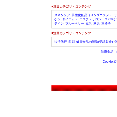
■注目カテゴリ・コンテンツ
スキンケア
男性化粧品（メンズコスメ）
サ
ゲン
ダイエット
エステ・サロン・スパ向け
テイン
ブルーベリー
豆乳
寒天
車椅子
■注目カテゴリ・コンテンツ
決済代行
印刷
健康食品の製造(受託製造)
健康食品
│
Cookie