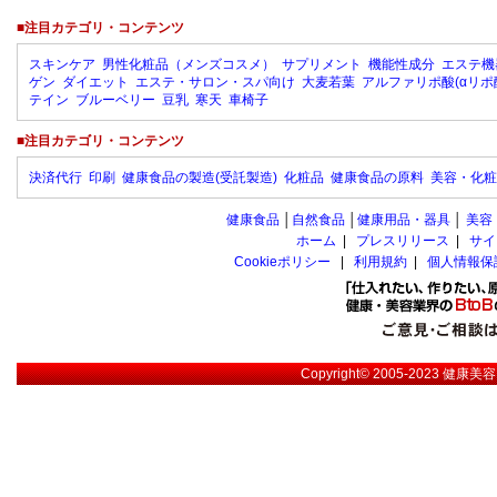
■注目カテゴリ・コンテンツ
スキンケア
男性化粧品（メンズコスメ）
サプリメント
機能性成分
エステ機
ゲン
ダイエット
エステ・サロン・スパ向け
大麦若葉
アルファリポ酸(αリポ
テイン
ブルーベリー
豆乳
寒天
車椅子
■注目カテゴリ・コンテンツ
決済代行
印刷
健康食品の製造(受託製造)
化粧品
健康食品の原料
美容・化粧
健康食品
│
自然食品
│
健康用品・器具
│
美容
ホーム
|
プレスリリース
|
サイ
Cookieポリシー
|
利用規約
|
個人情報保
Copyright© 2005-2023
健康美容