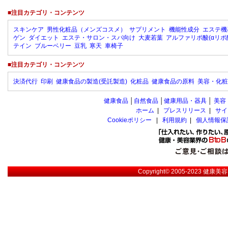
■注目カテゴリ・コンテンツ
スキンケア
男性化粧品（メンズコスメ）
サプリメント
機能性成分
エステ機
ゲン
ダイエット
エステ・サロン・スパ向け
大麦若葉
アルファリポ酸(αリポ
テイン
ブルーベリー
豆乳
寒天
車椅子
■注目カテゴリ・コンテンツ
決済代行
印刷
健康食品の製造(受託製造)
化粧品
健康食品の原料
美容・化粧
健康食品
│
自然食品
│
健康用品・器具
│
美容
ホーム
|
プレスリリース
|
サイ
Cookieポリシー
|
利用規約
|
個人情報保
Copyright© 2005-2023
健康美容