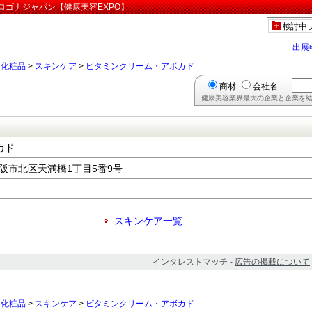
ロゴナジャパン【健康美容EXPO】
検討中
出展
>
化粧品
>
スキンケア
>
ビタミンクリーム・アボカド
商材
会社名
健康美容業界最大の企業と企業を結
カド
府大阪市北区天満橋1丁目5番9号
スキンケア一覧
インタレストマッチ -
広告の掲載について
>
化粧品
>
スキンケア
>
ビタミンクリーム・アボカド