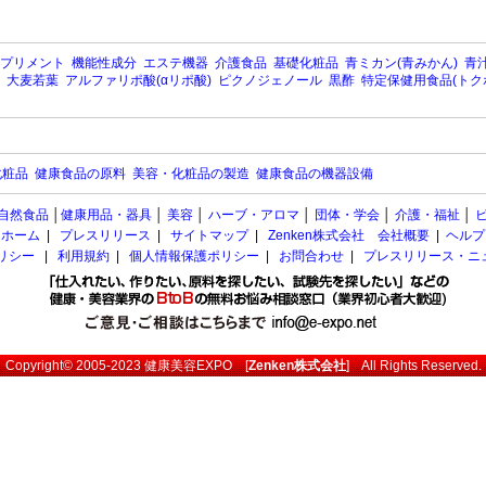
プリメント
機能性成分
エステ機器
介護食品
基礎化粧品
青ミカン(青みかん)
青汁
大麦若葉
アルファリポ酸(αリポ酸)
ピクノジェノール
黒酢
特定保健用食品(トク
化粧品
健康食品の原料
美容・化粧品の製造
健康食品の機器設備
自然食品
│
健康用品・器具
│
美容
│
ハーブ・アロマ
│
団体・学会
│
介護・福祉
│
ホーム
|
プレスリリース
|
サイトマップ
|
Zenken株式会社 会社概要
|
ヘルプ
ポリシー
|
利用規約
|
個人情報保護ポリシー
|
お問合わせ
|
プレスリリース・ニ
Copyright© 2005-2023
健康美容EXPO
[
Zenken株式会社
] All Rights Reserved.