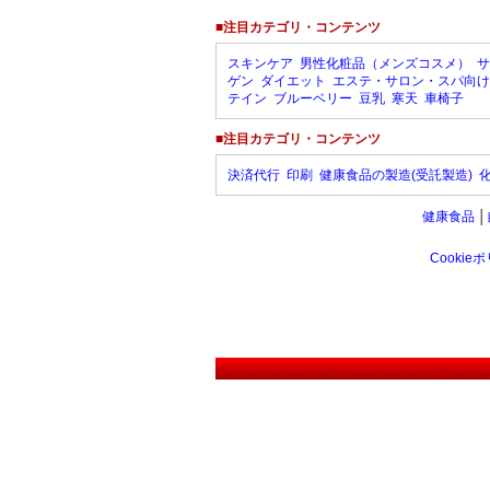
■注目カテゴリ・コンテンツ
スキンケア
男性化粧品（メンズコスメ）
サ
ゲン
ダイエット
エステ・サロン・スパ向け
テイン
ブルーベリー
豆乳
寒天
車椅子
■注目カテゴリ・コンテンツ
決済代行
印刷
健康食品の製造(受託製造)
健康食品
│
Cookie