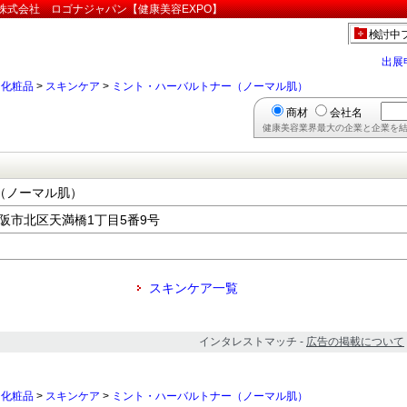
株式会社 ロゴナジャパン【健康美容EXPO】
検討中
出展
>
化粧品
>
スキンケア
>
ミント・ハーバルトナー（ノーマル肌）
商材
会社名
健康美容業界最大の企業と企業を結
（ノーマル肌）
府大阪市北区天満橋1丁目5番9号
スキンケア一覧
インタレストマッチ -
広告の掲載について
>
化粧品
>
スキンケア
>
ミント・ハーバルトナー（ノーマル肌）