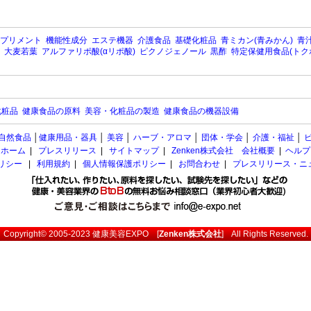
プリメント
機能性成分
エステ機器
介護食品
基礎化粧品
青ミカン(青みかん)
青汁
大麦若葉
アルファリポ酸(αリポ酸)
ピクノジェノール
黒酢
特定保健用食品(トク
化粧品
健康食品の原料
美容・化粧品の製造
健康食品の機器設備
自然食品
│
健康用品・器具
│
美容
│
ハーブ・アロマ
│
団体・学会
│
介護・福祉
│
ホーム
|
プレスリリース
|
サイトマップ
|
Zenken株式会社 会社概要
|
ヘルプ
ポリシー
|
利用規約
|
個人情報保護ポリシー
|
お問合わせ
|
プレスリリース・ニ
Copyright© 2005-2023
健康美容EXPO
[
Zenken株式会社
] All Rights Reserved.