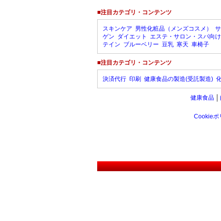
■注目カテゴリ・コンテンツ
スキンケア
男性化粧品（メンズコスメ）
サ
ゲン
ダイエット
エステ・サロン・スパ向け
テイン
ブルーベリー
豆乳
寒天
車椅子
■注目カテゴリ・コンテンツ
決済代行
印刷
健康食品の製造(受託製造)
健康食品
│
Cookie