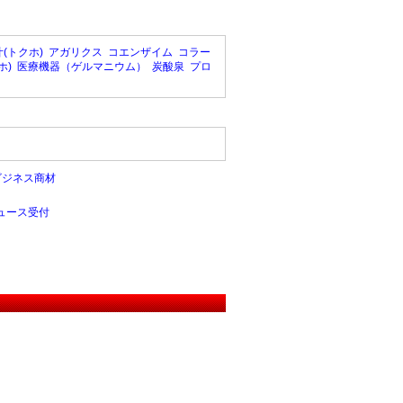
(トクホ)
アガリクス
コエンザイム
コラー
ホ)
医療機器（ゲルマニウム）
炭酸泉
プロ
ビジネス商材
ュース受付