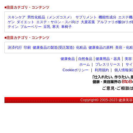
■注目カテゴリ・コンテンツ
スキンケア
男性化粧品（メンズコスメ）
サプリメント
機能性成分
エステ機
ゲン
ダイエット
エステ・サロン・スパ向け
大麦若葉
アルファリポ酸(αリポ
テイン
ブルーベリー
豆乳
寒天
車椅子
■注目カテゴリ・コンテンツ
決済代行
印刷
健康食品の製造(受託製造)
化粧品
健康食品の原料
美容・化粧
健康食品
│
自然食品
│
健康用品・器具
│
美容
ホーム
|
プレスリリース
|
サイ
Cookieポリシー
|
利用規約
|
個人情報保
Copyright© 2005-2023
健康美容