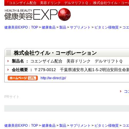
「コエンザイム配合 美容ドリンク デルマリフトＱ 」:株式会社ウイル・コー
健康美容EXPO：TOP
>
健康食品
>
製品
>
サプリメント
>
ビタミン様物質
>
コエ
株式会社ウイル・コーポレーション
製品名 ：
コエンザイム配合 美容ドリンク デルマリフトＱ
会社概要 ：
〒279-0012 千葉県浦安市入船1-5-2明治安田生命
http://w-direct.jp/
コ
PRサイト
健康美容EXPO：TOP
>
健康食品
>
製品
>
サプリメント
>
ビタミン様物質
>
コエ