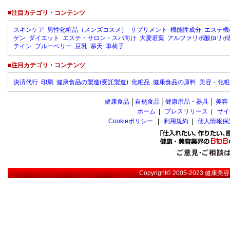
■注目カテゴリ・コンテンツ
スキンケア
男性化粧品（メンズコスメ）
サプリメント
機能性成分
エステ機
ゲン
ダイエット
エステ・サロン・スパ向け
大麦若葉
アルファリポ酸(αリポ
テイン
ブルーベリー
豆乳
寒天
車椅子
■注目カテゴリ・コンテンツ
決済代行
印刷
健康食品の製造(受託製造)
化粧品
健康食品の原料
美容・化粧
健康食品
│
自然食品
│
健康用品・器具
│
美容
ホーム
|
プレスリリース
|
サイ
Cookieポリシー
|
利用規約
|
個人情報保
Copyright© 2005-2023
健康美容