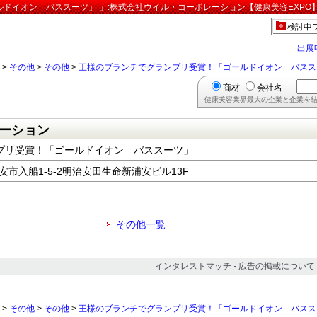
ドイオン バススーツ」 」:株式会社ウイル・コーポレーション【健康美容EXPO
検討中
出展
>
その他
>
その他
>
王様のブランチでグランプリ受賞！「ゴールドイオン バスス
商材
会社名
健康美容業界最大の企業と企業を結
ーション
プリ受賞！「ゴールドイオン バススーツ」
浦安市入船1-5-2明治安田生命新浦安ビル13F
その他一覧
インタレストマッチ -
広告の掲載について
>
その他
>
その他
>
王様のブランチでグランプリ受賞！「ゴールドイオン バスス