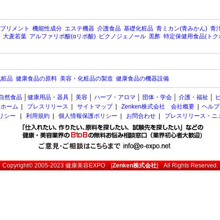
プリメント
機能性成分
エステ機器
介護食品
基礎化粧品
青ミカン(青みかん)
青汁
大麦若葉
アルファリポ酸(αリポ酸)
ピクノジェノール
黒酢
特定保健用食品(トク
化粧品
健康食品の原料
美容・化粧品の製造
健康食品の機器設備
自然食品
│
健康用品・器具
│
美容
│
ハーブ・アロマ
│
団体・学会
│
介護・福祉
│
ホーム
|
プレスリリース
|
サイトマップ
|
Zenken株式会社 会社概要
|
ヘルプ
ポリシー
|
利用規約
|
個人情報保護ポリシー
|
お問合わせ
|
プレスリリース・ニ
Copyright© 2005-2023
健康美容EXPO
[
Zenken株式会社
] All Rights Reserved.