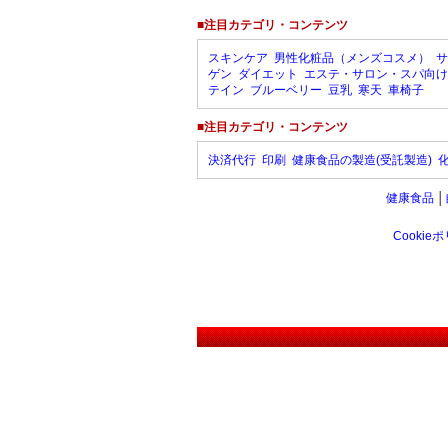
■注目カテゴリ・コンテンツ
スキンケア
男性化粧品（メンズコスメ）
サ
ゲン
ダイエット
エステ・サロン・スパ向け
テイン
ブルーベリー
豆乳
寒天
車椅子
■注目カテゴリ・コンテンツ
決済代行
印刷
健康食品の製造(受託製造)
健康食品
│
Cookie