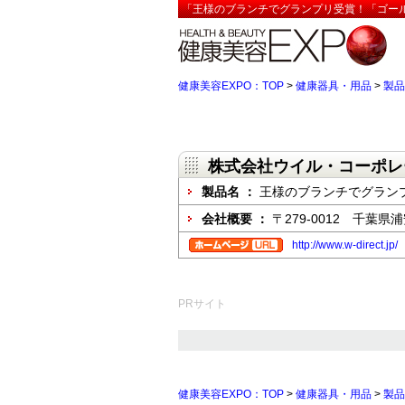
「王様のブランチでグランプリ受賞！「ゴール
健康美容EXPO：TOP
>
健康器具・用品
>
製品
株式会社ウイル・コーポレ
製品名 ：
王様のブランチでグラン
会社概要 ：
〒279-0012 千葉県
http://www.w-direct.jp/
PRサイト
健康美容EXPO：TOP
>
健康器具・用品
>
製品