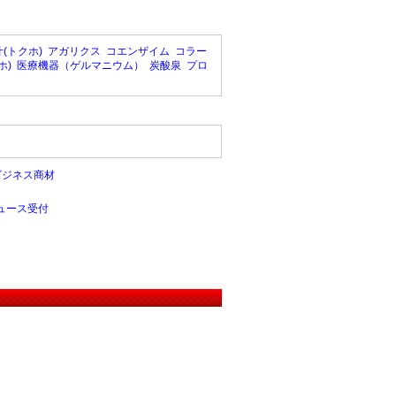
(トクホ)
アガリクス
コエンザイム
コラー
ホ)
医療機器（ゲルマニウム）
炭酸泉
プロ
ビジネス商材
ュース受付