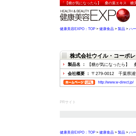
「【糖が気になったら】 桑の葉エキス 糖克
健康美容EXPO：TOP
>
健康食品
>
製品
>
ハ
株式会社ウイル・コーポレ
製品名 ：
【糖が気になったら】 
会社概要 ：
〒279-0012 千葉県
http://www.w-direct.jp/
PRサイト
健康美容EXPO：TOP
>
健康食品
>
製品
>
ハ