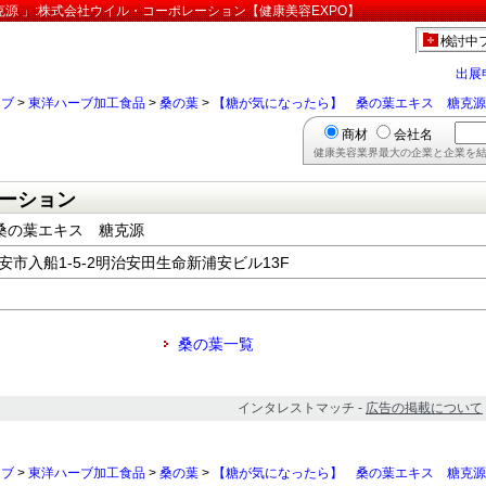
源 」:株式会社ウイル・コーポレーション【健康美容EXPO】
検討中
出展
ーブ
>
東洋ハーブ加工食品
>
桑の葉
>
【糖が気になったら】 桑の葉エキス 糖克源
商材
会社名
健康美容業界最大の企業と企業を結
ーション
桑の葉エキス 糖克源
浦安市入船1-5-2明治安田生命新浦安ビル13F
桑の葉一覧
インタレストマッチ -
広告の掲載について
ーブ
>
東洋ハーブ加工食品
>
桑の葉
>
【糖が気になったら】 桑の葉エキス 糖克源