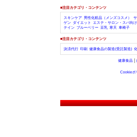
■注目カテゴリ・コンテンツ
スキンケア
男性化粧品（メンズコスメ）
サ
ゲン
ダイエット
エステ・サロン・スパ向け
テイン
ブルーベリー
豆乳
寒天
車椅子
■注目カテゴリ・コンテンツ
決済代行
印刷
健康食品の製造(受託製造)
健康食品
│
Cookie