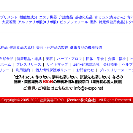
プリメント
機能性成分
エステ機器
介護食品
基礎化粧品
青ミカン(青みかん)
青汁
大麦若葉
アルファリポ酸(αリポ酸)
ピクノジェノール
黒酢
特定保健用食品(トク
化粧品
健康食品の原料
美容・化粧品の製造
健康食品の機器設備
自然食品
│
健康用品・器具
│
美容
│
ハーブ・アロマ
│
団体・学会
│
介護・福祉
│
ホーム
|
プレスリリース
|
サイトマップ
|
Zenken株式会社 会社概要
|
ヘルプ
ポリシー
|
利用規約
|
個人情報保護ポリシー
|
お問合わせ
|
プレスリリース・ニ
Copyright© 2005-2023
健康美容EXPO
[
Zenken株式会社
] All Rights Reserved.