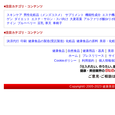
■注目カテゴリ・コンテンツ
スキンケア
男性化粧品（メンズコスメ）
サプリメント
機能性成分
エステ機
ゲン
ダイエット
エステ・サロン・スパ向け
大麦若葉
アルファリポ酸(αリポ
テイン
ブルーベリー
豆乳
寒天
車椅子
■注目カテゴリ・コンテンツ
決済代行
印刷
健康食品の製造(受託製造)
化粧品
健康食品の原料
美容・化粧
健康食品
│
自然食品
│
健康用品・器具
│
美容
ホーム
|
プレスリリース
|
サイ
Cookieポリシー
|
利用規約
|
個人情報保
Copyright© 2005-2023
健康美容