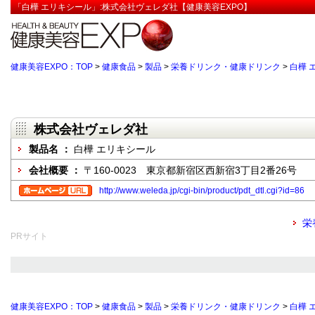
「白樺 エリキシール」:株式会社ヴェレダ社【健康美容EXPO】
健康美容EXPO：TOP
>
健康食品
>
製品
>
栄養ドリンク・健康ドリンク
>
白樺 
株式会社ヴェレダ社
製品名 ：
白樺 エリキシール
会社概要 ：
〒160-0023 東京都新宿区西新宿3丁目2番26号
http://www.weleda.jp/cgi-bin/product/pdt_dtl.cgi?id=86
栄
PRサイト
健康美容EXPO：TOP
>
健康食品
>
製品
>
栄養ドリンク・健康ドリンク
>
白樺 