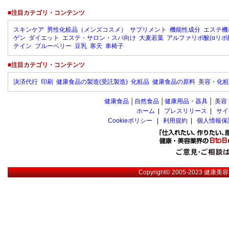
■注目カテゴリ・コンテンツ
スキンケア
男性化粧品（メンズコスメ）
サプリメント
機能性成分
エステ機
ゲン
ダイエット
エステ・サロン・スパ向け
大麦若葉
アルファリポ酸(αリポ
テイン
ブルーベリー
豆乳
寒天
車椅子
■注目カテゴリ・コンテンツ
決済代行
印刷
健康食品の製造(受託製造)
化粧品
健康食品の原料
美容・化粧
健康食品
│
自然食品
│
健康用品・器具
│
美容
ホーム
|
プレスリリース
|
サイ
Cookieポリシー
|
利用規約
|
個人情報保
Copyright© 2005-2023
健康美容