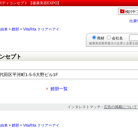
タルボディコンセプト 【健康美容EXPO】
検討中
出展
物由来
>
鯉胆
>
VitaRita クリアーアイ
商材
会社名
健康美容業界最大の企業と企業を結
ンセプト
千代田区平河町1-5-5大野ビル1F
鯉胆一覧
インタレストマッチ -
広告の掲載について
物由来
>
鯉胆
>
VitaRita クリアーアイ