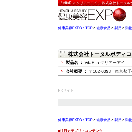
「VitaRita クリアーアイ」:株式会社トー
健康美容EXPO：TOP
>
健康食品
>
製品
>
動
株式会社トータルボディコ
製品名 ：
VitaRita クリアーアイ
会社概要 ：
〒102-0093 東京都
PRサイト
健康美容EXPO：TOP
>
健康食品
>
製品
>
動
■注目カテゴリ・コンテンツ