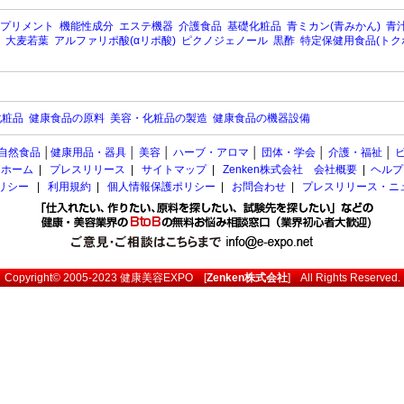
プリメント
機能性成分
エステ機器
介護食品
基礎化粧品
青ミカン(青みかん)
青汁
大麦若葉
アルファリポ酸(αリポ酸)
ピクノジェノール
黒酢
特定保健用食品(トク
化粧品
健康食品の原料
美容・化粧品の製造
健康食品の機器設備
自然食品
│
健康用品・器具
│
美容
│
ハーブ・アロマ
│
団体・学会
│
介護・福祉
│
ホーム
|
プレスリリース
|
サイトマップ
|
Zenken株式会社 会社概要
|
ヘルプ
ポリシー
|
利用規約
|
個人情報保護ポリシー
|
お問合わせ
|
プレスリリース・ニ
Copyright© 2005-2023
健康美容EXPO
[
Zenken株式会社
] All Rights Reserved.