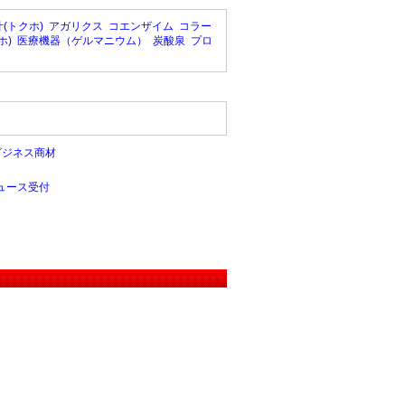
(トクホ)
アガリクス
コエンザイム
コラー
ホ)
医療機器（ゲルマニウム）
炭酸泉
プロ
ビジネス商材
ュース受付