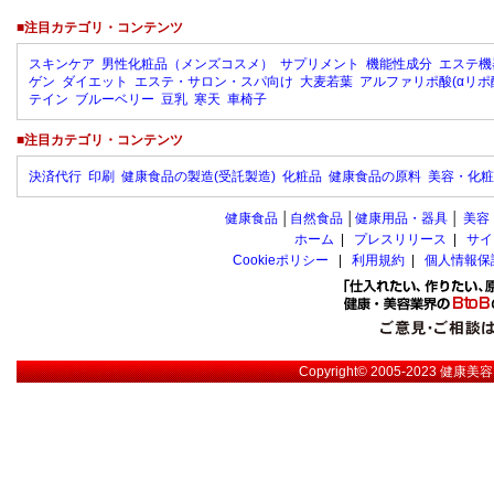
■注目カテゴリ・コンテンツ
スキンケア
男性化粧品（メンズコスメ）
サプリメント
機能性成分
エステ機
ゲン
ダイエット
エステ・サロン・スパ向け
大麦若葉
アルファリポ酸(αリポ
テイン
ブルーベリー
豆乳
寒天
車椅子
■注目カテゴリ・コンテンツ
決済代行
印刷
健康食品の製造(受託製造)
化粧品
健康食品の原料
美容・化粧
健康食品
│
自然食品
│
健康用品・器具
│
美容
ホーム
|
プレスリリース
|
サイ
Cookieポリシー
|
利用規約
|
個人情報保
Copyright© 2005-2023
健康美容