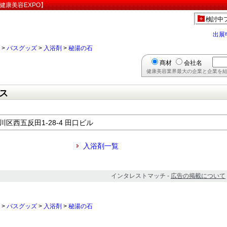
健康美容EXPO】
検討中
出展
>
バスグッズ
>
入浴剤
>
秘湯の石
商材
会社名
健康美容業界最大の企業と企業を結
ス
品川区西五反田1-28-4 田口ビル
入浴剤一覧
インタレストマッチ -
広告の掲載について
>
バスグッズ
>
入浴剤
>
秘湯の石