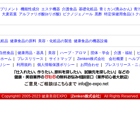
プリメント
機能性成分
エステ機器
介護食品
基礎化粧品
青ミカン(青みかん)
青汁
大麦若葉
アルファリポ酸(αリポ酸)
ピクノジェノール
黒酢
特定保健用食品(トク
化粧品
健康食品の原料
美容・化粧品の製造
健康食品の機器設備
自然食品
│
健康用品・器具
│
美容
│
ハーブ・アロマ
│
団体・学会
│
介護・福祉
│
ホーム
|
プレスリリース
|
サイトマップ
|
Zenken株式会社 会社概要
|
ヘルプ
ポリシー
|
利用規約
|
個人情報保護ポリシー
|
お問合わせ
|
プレスリリース・ニ
Copyright© 2005-2023
健康美容EXPO
[
Zenken株式会社
] All Rights Reserved.