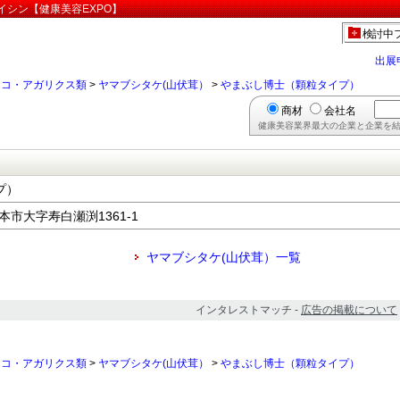
イシン【健康美容EXPO】
検討中
出展
ノコ・アガリクス類
>
ヤマブシタケ(山伏茸）
>
やまぶし博士（顆粒タイプ）
商材
会社名
健康美容業界最大の企業と企業を結
プ）
松本市大字寿白瀬渕1361-1
ヤマブシタケ(山伏茸）一覧
インタレストマッチ -
広告の掲載について
ノコ・アガリクス類
>
ヤマブシタケ(山伏茸）
>
やまぶし博士（顆粒タイプ）