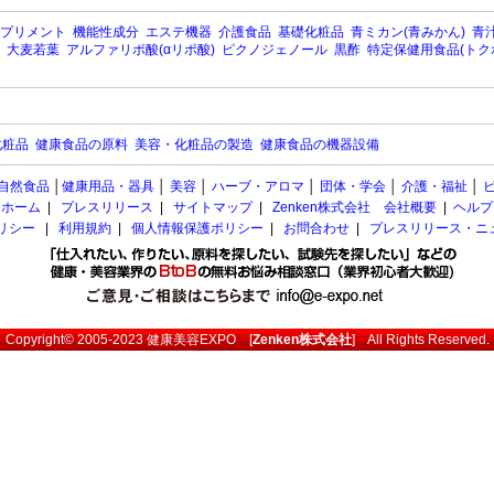
プリメント
機能性成分
エステ機器
介護食品
基礎化粧品
青ミカン(青みかん)
青汁
大麦若葉
アルファリポ酸(αリポ酸)
ピクノジェノール
黒酢
特定保健用食品(トク
化粧品
健康食品の原料
美容・化粧品の製造
健康食品の機器設備
自然食品
│
健康用品・器具
│
美容
│
ハーブ・アロマ
│
団体・学会
│
介護・福祉
│
ホーム
|
プレスリリース
|
サイトマップ
|
Zenken株式会社 会社概要
|
ヘルプ
ポリシー
|
利用規約
|
個人情報保護ポリシー
|
お問合わせ
|
プレスリリース・ニ
Copyright© 2005-2023
健康美容EXPO
[
Zenken株式会社
] All Rights Reserved.