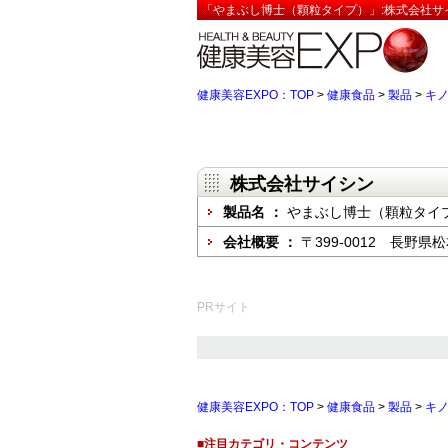
「やまぶし博士（顆粒タイプ）」:株式会社サ
健康美容EXPO：TOP
>
健康食品
>
製品
>
キ
株式会社サイシン
製品名 ：
やまぶし博士（顆粒タイ
会社概要 ：
〒399-0012 長野県
PRサイト
健康美容EXPO：TOP
>
健康食品
>
製品
>
キ
■注目カテゴリ・コンテンツ