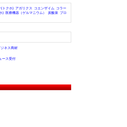
(トクホ)
アガリクス
コエンザイム
コラー
ホ)
医療機器（ゲルマニウム）
炭酸泉
プロ
ビジネス商材
ュース受付