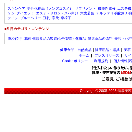
スキンケア
男性化粧品（メンズコスメ）
サプリメント
機能性成分
エステ機
ゲン
ダイエット
エステ・サロン・スパ向け
大麦若葉
アルファリポ酸(αリポ
テイン
ブルーベリー
豆乳
寒天
車椅子
■注目カテゴリ・コンテンツ
決済代行
印刷
健康食品の製造(受託製造)
化粧品
健康食品の原料
美容・化粧
健康食品
│
自然食品
│
健康用品・器具
│
美容
ホーム
|
プレスリリース
|
サイ
Cookieポリシー
|
利用規約
|
個人情報保
Copyright© 2005-2023
健康美容