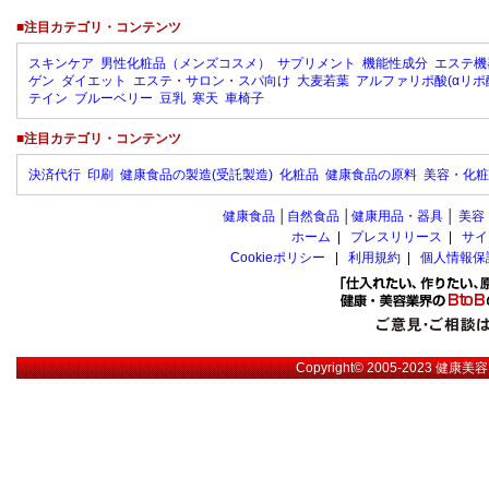
■注目カテゴリ・コンテンツ
スキンケア
男性化粧品（メンズコスメ）
サプリメント
機能性成分
エステ機
ゲン
ダイエット
エステ・サロン・スパ向け
大麦若葉
アルファリポ酸(αリポ
テイン
ブルーベリー
豆乳
寒天
車椅子
■注目カテゴリ・コンテンツ
決済代行
印刷
健康食品の製造(受託製造)
化粧品
健康食品の原料
美容・化粧
健康食品
│
自然食品
│
健康用品・器具
│
美容
ホーム
|
プレスリリース
|
サイ
Cookieポリシー
|
利用規約
|
個人情報保
Copyright© 2005-2023
健康美容