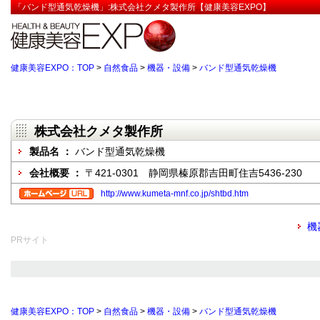
「バンド型通気乾燥機」:株式会社クメタ製作所【健康美容EXPO】
健康美容EXPO：TOP
>
自然食品
>
機器・設備
>
バンド型通気乾燥機
株式会社クメタ製作所
製品名 ：
バンド型通気乾燥機
会社概要 ：
〒421-0301 静岡県榛原郡吉田町住吉5436-230
http://www.kumeta-mnf.co.jp/shtbd.htm
機
PRサイト
健康美容EXPO：TOP
>
自然食品
>
機器・設備
>
バンド型通気乾燥機