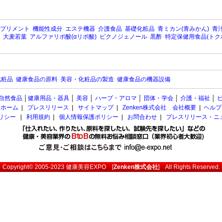
プリメント
機能性成分
エステ機器
介護食品
基礎化粧品
青ミカン(青みかん)
青汁
大麦若葉
アルファリポ酸(αリポ酸)
ピクノジェノール
黒酢
特定保健用食品(トク
化粧品
健康食品の原料
美容・化粧品の製造
健康食品の機器設備
自然食品
│
健康用品・器具
│
美容
│
ハーブ・アロマ
│
団体・学会
│
介護・福祉
│
ホーム
|
プレスリリース
|
サイトマップ
|
Zenken株式会社 会社概要
|
ヘルプ
ポリシー
|
利用規約
|
個人情報保護ポリシー
|
お問合わせ
|
プレスリリース・ニ
Copyright© 2005-2023
健康美容EXPO
[
Zenken株式会社
] All Rights Reserved.