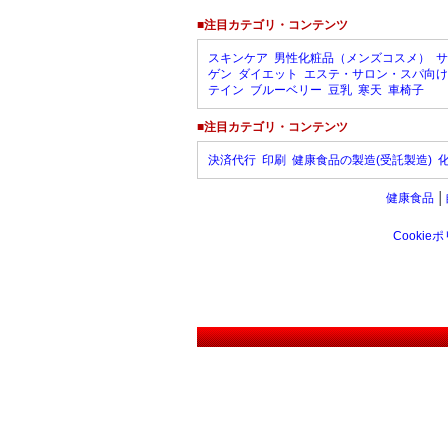
■注目カテゴリ・コンテンツ
スキンケア
男性化粧品（メンズコスメ）
サ
ゲン
ダイエット
エステ・サロン・スパ向け
テイン
ブルーベリー
豆乳
寒天
車椅子
■注目カテゴリ・コンテンツ
決済代行
印刷
健康食品の製造(受託製造)
健康食品
│
Cookie