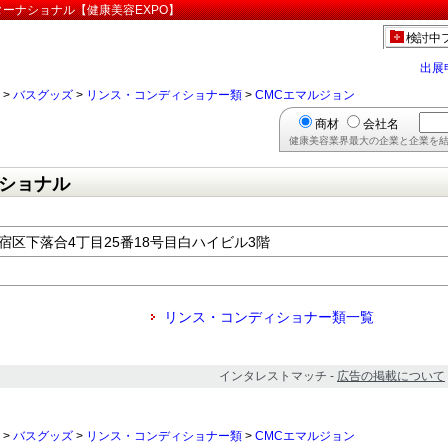
ターナショナル【健康美容EXPO】
検討中
出展
>
バスグッズ
>
リンス・コンディショナー類
>
CMCエマルジョン
商材
会社名
健康美容業界最大の企業と企業を結
ショナル
都新宿区下落合4丁目25番18号目白ハイビル3階
リンス・コンディショナー類一覧
インタレストマッチ -
広告の掲載について
>
バスグッズ
>
リンス・コンディショナー類
>
CMCエマルジョン